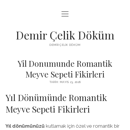
menüyü
LISTE
aç
SAYFA LISTESI
Demir Çelik Döküm
ŞIFRESIZ INSTAGRAM BEĞENI KASMA
DEMIR ÇELIK DÖKÜM
YOUTUBE YORUM ÇOĞALTMA HILESI PARASIZ
Yil Donumunde Romantik
Meyve Sepeti Fikirleri
TARIH: MAYIS 23, 2026
Yıl Dönümünde Romantik
Meyve Sepeti Fikirleri
Yıl dönümünüzü
kutlamak için özel ve romantik bir