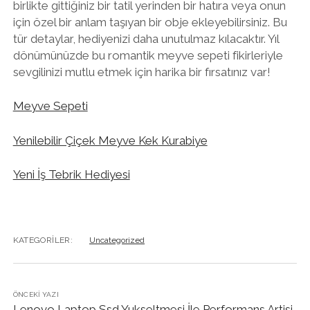
birlikte gittiğiniz bir tatil yerinden bir hatıra veya onun
için özel bir anlam taşıyan bir obje ekleyebilirsiniz. Bu
tür detaylar, hediyenizi daha unutulmaz kılacaktır. Yıl
dönümünüzde bu romantik meyve sepeti fikirleriyle
sevgilinizi mutlu etmek için harika bir fırsatınız var!
Meyve Sepeti
Yenilebilir Çiçek Meyve Kek Kurabiye
Yeni İş Tebrik Hediyesi
KATEGORILER:
Uncategorized
ÖNCEKI YAZI
Lenovo Laptop Ssd Yukseltmesi İle Performans Artisi