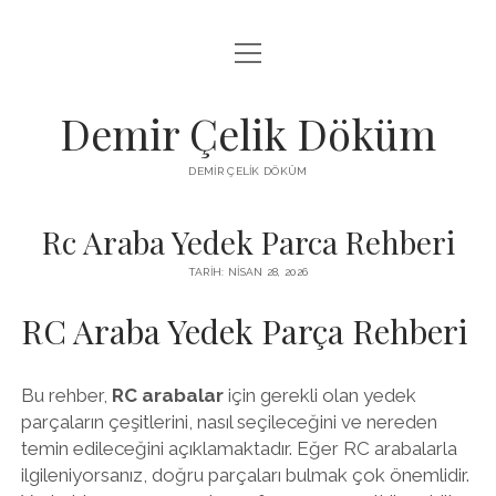
menüyü
LISTE
aç
SAYFA LISTESI
Demir Çelik Döküm
ŞIFRESIZ INSTAGRAM BEĞENI KASMA
DEMIR ÇELIK DÖKÜM
YOUTUBE YORUM ÇOĞALTMA HILESI PARASIZ
Rc Araba Yedek Parca Rehberi
TARIH: NISAN 28, 2026
RC Araba Yedek Parça Rehberi
Bu rehber,
RC arabalar
için gerekli olan yedek
parçaların çeşitlerini, nasıl seçileceğini ve nereden
temin edileceğini açıklamaktadır. Eğer RC arabalarla
ilgileniyorsanız, doğru parçaları bulmak çok önemlidir.