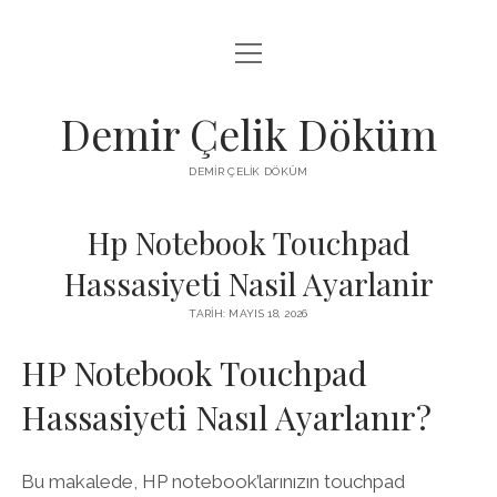
menüyü
LISTE
aç
SAYFA LISTESI
Demir Çelik Döküm
ŞIFRESIZ INSTAGRAM BEĞENI KASMA
DEMIR ÇELIK DÖKÜM
YOUTUBE YORUM ÇOĞALTMA HILESI PARASIZ
Hp Notebook Touchpad
Hassasiyeti Nasil Ayarlanir
TARIH: MAYIS 18, 2026
HP Notebook Touchpad
Hassasiyeti Nasıl Ayarlanır?
Bu makalede, HP notebook’larınızın touchpad