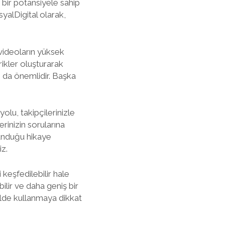
bir potansiyele sahip
yalDigital olarak,
 videoların yüksek
rikler oluşturarak
sı da önemlidir. Başka
olu, takipçilerinizle
inizin sorularına
sunduğu hikaye
iz.
 keşfedilebilir hale
bilir ve daha geniş bir
kilde kullanmaya dikkat