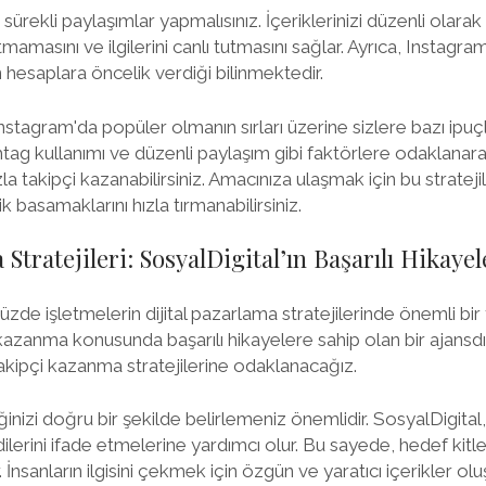
sürekli paylaşımlar yapmalısınız. İçeriklerinizi düzenli olar
utmamasını ve ilgilerini canlı tutmasını sağlar. Ayrıca, Instagr
 hesaplara öncelik verdiği bilinmektedir.
nstagram'da popüler olmanın sırları üzerine sizlere bazı ipuçl
ashtag kullanımı ve düzenli paylaşım gibi faktörlere odaklanar
la takipçi kazanabilirsiniz. Amacınıza ulaşmak için bu strateji
 basamaklarını hızla tırmanabilirsiniz.
tratejileri: SosyalDigital’ın Başarılı Hikayel
e işletmelerin dijital pazarlama stratejilerinde önemli bir y
 kazanma konusunda başarılı hikayelere sahip olan bir ajansd
 takipçi kazanma stratejilerine odaklanacağız.
ğinizi doğru bir şekilde belirlemeniz önemlidir. SosyalDigita
dilerini ifade etmelerine yardımcı olur. Bu sayede, hedef kitle
nsanların ilgisini çekmek için özgün ve yaratıcı içerikler olu