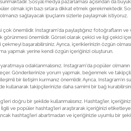
 sunmaktadır. Sosyal medya pazarlaması açısından da büyük 
ler olmak için bazı sırlara dikkat etmek gerekmektedir. Sos
lmanızı sağlayacak ipuçlarını sizlerle paylaşmak istiyoruz.
tesi çok önemlidir. Instagram'da paylaştığınız fotoğrafların ve
 görünmesi önemlidir. Görsel olarak çekici ve ilgi çekici içe
ini çekmeyi başarabilirsiniz. Ayrıca, içeriklerinizin özgün olma
a yapmak yerine kendi özgün içeriğinizi oluşturun.
im yaratmaya odaklanmalısınız. Instagram'da popüler olmanın y
eçer. Gönderilerinize yorum yapmak, beğenmek ve takipçiler
leşimli bir iletişim kurmanız önemlidir. Ayrıca, Instagram'ın 
ilde kullanarak takipçilerinizle daha samimi bir bağ kurabilirsin
leri doğru bir şekilde kullanmalısınız. Hashtag'ler, içeriğinizi
İlgili ve popüler hashtag'leri araştırarak içeriğinizi etiketleye
. Ancak hashtag'leri abartmadan ve içeriğinizle uyumlu bir şe