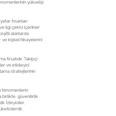
enomenlerinin yükselişi
atar. İnsanları
 ilgi çekici içerikler
şitli alanlarda
 ve kişisel hikayelerini
 fırsatıdır. Takipçi
er ve etkileyici
ama stratejilerinin
bu fenomenlerin
birlikte, güvenilirlik
. İzleyiciler,
keticilerdir.