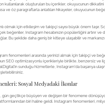
 ton kullanılarak oluşturulan bu içerikler, okuyucunun dikkatin
 Kısa ve öz paragraflarla anlatılan hikayeler, okuyucunun beğ
ı olmak için etkileşim ve takipçi sayısı büyük önem taşır. Sos
çek beğeniler, Instagram hesabınızın popülerliğini artırır ve
ağlar. Bu şekilde daha geniş bir kitleye ulaşabilir ve markanızı
gram fenomenleri arasında yerinizi almak için takipçi ve beğe
ormun SEO optimizasyonlu içerikleriyle birlikte, benzersiz ve i
yalDigital'in sunduğu hizmetlerle, Instagram'da başarıya ulaşma
şletebilirsiniz.
enleri: Sosyal Medyadaki İkonlar
, gün geçtikçe büyüyen ve değişen bir fenomene dönüşüyor
 platformlarından biri haline geldi. Instagram fenomenleri, mil