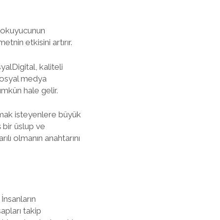
ve okuyucunun
nin etkisini artırır.
lDigital, kaliteli
 sosyal medya
ümkün hale gelir.
ıkmak isteyenlere büyük
 bir üslup ve
ılı olmanın anahtarını
İnsanların
apları takip