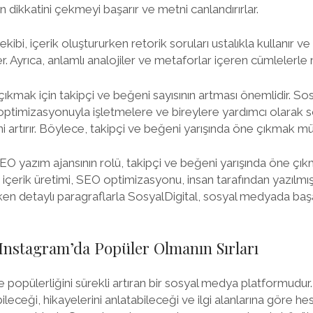
 dikkatini çekmeyi başarır ve metni canlandırırlar.
ekibi, içerik oluştururken retorik soruları ustalıkla kullanır 
Ayrıca, anlamlı analojiler ve metaforlar içeren cümlelerle met
mak için takipçi ve beğeni sayısının artması önemlidir. Sosya
 optimizasyonuyla işletmelere ve bireylere yardımcı olarak
ni artırır. Böylece, takipçi ve beğeni yarışında öne çıkmak m
 SEO yazım ajansının rolü, takipçi ve beğeni yarışında öne ç
li içerik üretimi, SEO optimizasyonu, insan tarafından yazılmış
ken detaylı paragraflarla SosyalDigital, sosyal medyada başar
e Instagram’da Popüler Olmanın Sırları
opülerliğini sürekli artıran bir sosyal medya platformudur. 
ileceği, hikayelerini anlatabileceği ve ilgi alanlarına göre hes