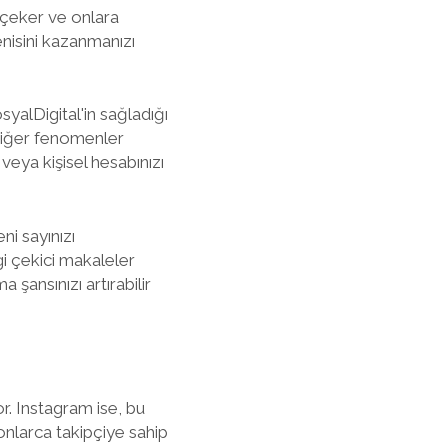
i çeker ve onlara
enisini kazanmanızı
yalDigital'in sağladığı
 diğer fenomenler
 veya kişisel hesabınızı
ni sayınızı
lgi çekici makaleler
 şansınızı artırabilir
. Instagram ise, bu
yonlarca takipçiye sahip