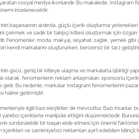
 yaratan sosyal medya ikonlarıdır. Bu makalede, Instagram f
nemi incelenecektir.
n başarılarının ardında, güçlü içerik oluşturma yetenekleri y
ini çekmek ve sadık bir takipçi kitlesi oluşturmak için özgün ve
. Fenomenler, moda, makyaj, seyahat, sağlık, yemek gibi çe
iri kendi markalarını oluştururken, benzersiz bir tarz geliştirir
n gücü, geniş bir kitleye ulaşma ve markalarla işbirliği yapma
ılı olarak, fenomenlerin reklam anlaşmaları, sponsorlu içerikl
le gelir. Bu nedenle, markalar Instagram fenomenlerini pazarl
 haline getirmiştir.
nleriyle ilgili bazı eleştiriler de mevcuttur. Bazı insanlar, 
 yanıltıcı içeriklerle manipüle ettiğini düşünmektedir. Bununla 
in sürdürülebilir bir başarı elde etmesi için önemli faktörlerdir
içerikleri ve samimiyetsiz reklamları ayırt edebilen bilinçli tü