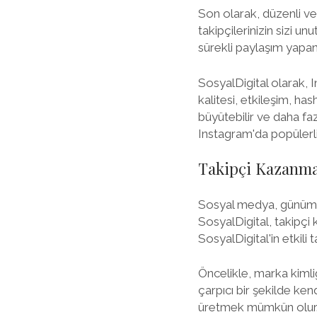
Son olarak, düzenli ve 
takipçilerinizin sizi un
sürekli paylaşım yapan
SosyalDigital olarak, I
kalitesi, etkileşim, h
büyütebilir ve daha faz
Instagram'da popülerlik
Takipçi Kazanma S
Sosyal medya, günümüzd
SosyalDigital, takipçi
SosyalDigital'in etkili
Öncelikle, marka kimli
çarpıcı bir şekilde ken
üretmek mümkün olur. İ