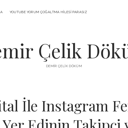
MA
YOUTUBE YORUM ÇOĞALTMA HILESI PARASIZ
mir Çelik Dö
DEMIR ÇELIK DÖKÜM
ital İle Instagram F
 Yer Edinin Takipçi 