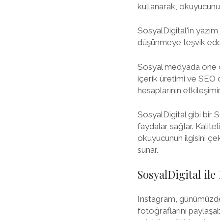
kullanarak, okuyucunun
SosyalDigital'in yazım 
düşünmeye teşvik eder. 
Sosyal medyada öne çık
içerik üretimi ve SEO
hesaplarının etkileşimi
SosyalDigital gibi bir
faydalar sağlar. Kalite
okuyucunun ilgisini çe
sunar.
SosyalDigital il
Instagram, günümüzde p
fotoğraflarını paylaşab