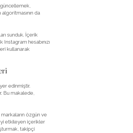
ak güncellemek,
am algoritmasının da
arı sunduk. İçerik
ak Instagram hesabınızı
leri kullanarak
eri
er edinmiştir.
ır. Bu makalede,
l, markaların özgün ve
yi etkileyen içerikler
şturmak, takipçi