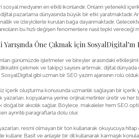
osyal medyanın en etkili ikonlarıdır. Onların yetenekli içeri
 dijital pazarlama dünyasında büyük bir etki yaratmaktadır.
ijinallik ve izleyicilerle kurulan bağa dayanmaktadır. Gelece
lanıcıların bu hızlı değişen fenomenlere nasıl tepki vereceği
i Yarışında Öne Çıkmak için SosyalDigital’ın 
arı günümüzde işletmeler ve bireyler arasındaki etkileşimi a
n dikkatini çekmek ve takipçi sayısını artırmak, dijital dünyad
 SosyalDigital gibi uzman bir SEO yazım ajansının rolü olduk
iz içerik oluşturma konusunda uzmanlık sağlayan bir içerik y
rik yazarları, kopyalama yerine orijinal metinler üretir ve her
ak doğal bir akıcılık sağlar. Böylece, makaleler hem SEO o
en ayrıntılı paragraflarla dolu olur.
 yazarları, resmi olmayan bir ton kullanarak okuyucuya hitap 
de kullanır. Basit ve anlaşılır bir dil kullanarak karmaşık konular