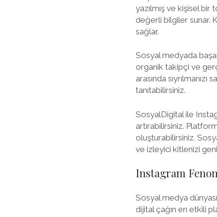
yazılmış ve kişisel bir
değerli bilgiler sunar.
sağlar.
Sosyal medyada başarıl
organik takipçi ve ger
arasında sıyrılmanızı s
tanıtabilirsiniz.
SosyalDigital ile Insta
artırabilirsiniz. Platf
oluşturabilirsiniz. Sos
ve izleyici kitlenizi geni
Instagram Fenom
Sosyal medya dünyası
dijital çağın en etkili