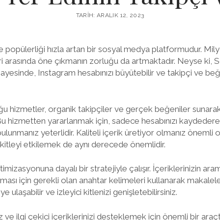
TARIH: ARALIK 12, 2023
opülerliği hızla artan bir sosyal medya platformudur. Milyon
arasında öne çıkmanın zorluğu da artmaktadır. Neyse ki, So
sayesinde, Instagram hesabınızı büyütebilir ve takipçi ve beğ
ğu hizmetler, organik takipçiler ve gerçek beğeniler sunarak
 Bu hizmetten yararlanmak için, sadece hesabınızı kaydederek 
ulunmanız yeterlidir. Kaliteli içerik üretiyor olmanız önemli
kitleyi etkilemek de aynı derecede önemlidir.
mizasyonuna dayalı bir stratejiyle çalışır. İçeriklerinizin ar
ması için gerekli olan anahtar kelimeleri kullanarak makaleler
 ulaşabilir ve izleyici kitlenizi genişletebilirsiniz.
ve ilgi çekici içeriklerinizi desteklemek için önemli bir araçt