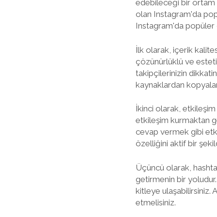
edebileceği bir ortam
olan Instagram'da popü
Instagram'da popüler o
İlk olarak, içerik kali
çözünürlüklü ve estetik
takipçilerinizin dikkat
kaynaklardan kopyalam
İkinci olarak, etkileş
etkileşim kurmaktan g
cevap vermek gibi etki
özelliğini aktif bir şek
Üçüncü olarak, hashtag'
getirmenin bir yoludur. 
kitleye ulaşabilirsiniz
etmelisiniz.