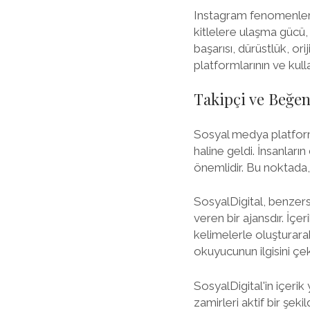
Instagram fenomenleri s
kitlelere ulaşma gücü,
başarısı, dürüstlük, or
platformlarının ve kul
Takipçi ve Beğen
Sosyal medya platforml
haline geldi. İnsanları
önemlidir. Bu noktada,
SosyalDigital, benzers
veren bir ajansdır. İçe
kelimelerle oluşturar
okuyucunun ilgisini çek
SosyalDigital'in içerik
zamirleri aktif bir şekil