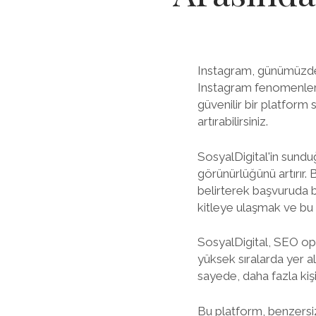
Instagram, günümüzde p
Instagram fenomenleri 
güvenilir bir platform 
artırabilirsiniz.
SosyalDigital'in sundu
görünürlüğünü artırır.
belirterek başvuruda b
kitleye ulaşmak ve bu 
SosyalDigital, SEO opti
yüksek sıralarda yer al
sayede, daha fazla kişiye
Bu platform, benzersiz 