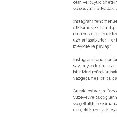
olan ve büyük bir etki
ve sosyal medyadaki ö
Instagram fenomenlerini
etkilemek, onların ilgis
üretmek gerekmektedir
uzmanlaşabilirler. Her b
izleyicilerle paylaşır.
Instagram fenomenlerini
sayılarıyla doğru orant
işbirlikleri mümkün ha
vazgeçilmez bir parçası
Ancak Instagram fenome
yüzeyel ve takipçilerini
ve şeffaflık, fenomenler
gerçeklikten uzaklaşan 