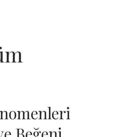
küm
enomenleri
ve Beğeni