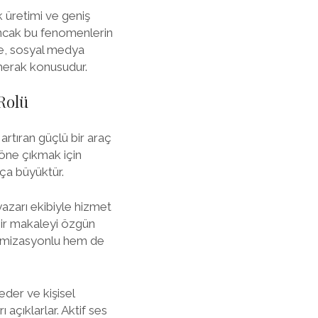
k üretimi ve geniş
 Ancak bu fenomenlerin
kte, sosyal medya
 merak konusudur.
Rolü
rtıran güçlü bir araç
a öne çıkmak için
ça büyüktür.
azarı ekibiyle hizmet
 bir makaleyi özgün
ptimizasyonlu hem de
eder ve kişisel
ı açıklarlar. Aktif ses