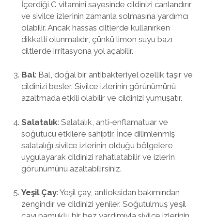
İçerdiği C vitamini sayesinde cildinizi canlandırır
ve sivilce izlerinin zamanla solmasına yardımcı
olabilir. Ancak hassas ciltlerde kullanırken
dikkatli olunmalıdır, çünkü limon suyu bazı
ciltlerde irritasyona yol açabilir.
Bal
: Bal, doğal bir antibakteriyel özellik taşır ve
cildinizi besler. Sivilce izlerinin görünümünü
azaltmada etkili olabilir ve cildinizi yumuşatır.
Salatalık
: Salatalık, anti-enflamatuar ve
soğutucu etkilere sahiptir. İnce dilimlenmiş
salatalığı sivilce izlerinin olduğu bölgelere
uygulayarak cildinizi rahatlatabilir ve izlerin
görünümünü azaltabilirsiniz.
Yeşil Çay
: Yeşil çay, antioksidan bakımından
zengindir ve cildinizi yeniler. Soğutulmuş yeşil
çayı pamuklu bir bez yardımıyla sivilce izlerinin