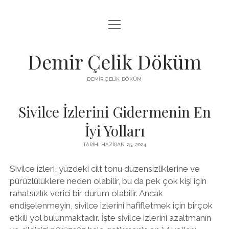
menüyü
LISTE
aç
SAYFA LISTESI
Demir Çelik Döküm
ŞIFRESIZ INSTAGRAM BEĞENI KASMA
DEMIR ÇELIK DÖKÜM
YOUTUBE YORUM ÇOĞALTMA HILESI PARASIZ
Sivilce İzlerini Gidermenin En
İyi Yolları
TARIH: HAZIRAN 25, 2024
Sivilce izleri, yüzdeki cilt tonu düzensizliklerine ve
pürüzlülüklere neden olabilir, bu da pek çok kişi için
rahatsızlık verici bir durum olabilir. Ancak
endişelenmeyin, sivilce izlerini hafifletmek için birçok
etkili yol bulunmaktadır. İşte sivilce izlerini azaltmanın