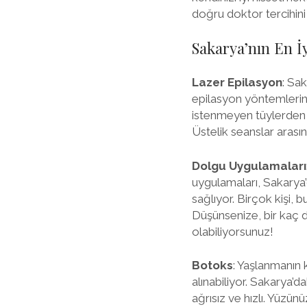
doğru doktor tercihini 
Sakarya’nın En İy
Lazer Epilasyon
: Sa
epilasyon yöntemlerin
istenmeyen tüylerden k
Üstelik seanslar arasın
Dolgu Uygulamaları
uygulamaları, Sakarya’
sağlıyor. Birçok kişi,
Düşünsenize, bir kaç d
olabiliyorsunuz!
Botoks
: Yaşlanmanın k
alınabiliyor. Sakarya’
ağrısız ve hızlı. Yüzün