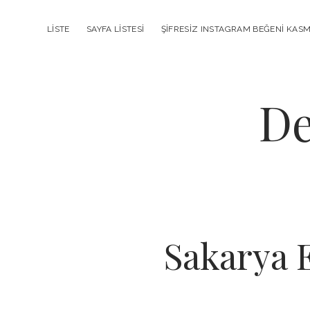
LISTE
SAYFA LISTESI
ŞIFRESIZ INSTAGRAM BEĞENI KAS
De
Sakarya E