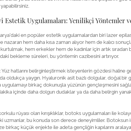
yapabilirsiniz.
i Estetik Uygulamaları: Yenilikçi Yöntemler v
karya'daki en popüler estetik uygulamalardan biri lazer epil
e nazaran hem daha kısa zaman alıyor hem de kalıcı sonuçl
urtulmak, hem erkekler hem de kadınlar için artık sıradan bir
daki bekleme süreleri, bu yöntemin cazibesini artırıyor.
: Yüz hatlarını belirginleştirmek isteyenlerin gözdesi haline 
da oldukça yaygın. Hyaluronik asit bazlı dolgular, doğal bi
 bu uygulamayı birkaç dokunuşla yüzünün gençleşmesini sağla
akika içinde daha dolgun dudaklar ya da daha belirgin yanak
orkulu rüyası olan kırışıklıklar, botoks uygulamaları ile kolay
daki uzmanlar, bu konuda son derece deneyimliler. Botoksun
üze birkaç küçük enjekte ile adeta gençliğin kapılarını aralayab