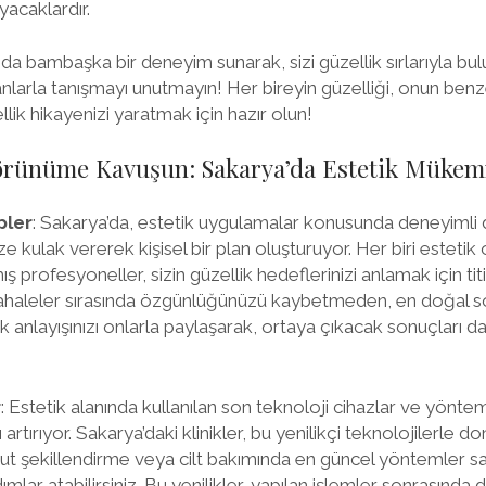
acaklardır.
da bambaşka bir deneyim sunarak, sizi güzellik sırlarıyla bul
arla tanışmayı unutmayın! Her bireyin güzelliği, onun benze
lik hikayenizi yaratmak için hazır olun!
örünüme Kavuşun: Sakarya’da Estetik Mükemm
pler
: Sakarya’da, estetik uygulamalar konusunda deneyimli
nize kulak vererek kişisel bir plan oluşturuyor. Her biri estetik
 profesyoneller, sizin güzellik hedeflerinizi anlamak için titiz
ahaleler sırasında özgünlüğünüzü kaybetmeden, en doğal 
 anlayışınızı onlarla paylaşarak, ortaya çıkacak sonuçları d
r
: Estetik alanında kullanılan son teknoloji cihazlar ve yönte
artırıyor. Sakarya’daki klinikler, bu yenilikçi teknolojilerle d
ut şekillendirme veya cilt bakımında en güncel yöntemler sa
lar atabilirsiniz. Bu yenilikler, yapılan işlemler sonrasında 