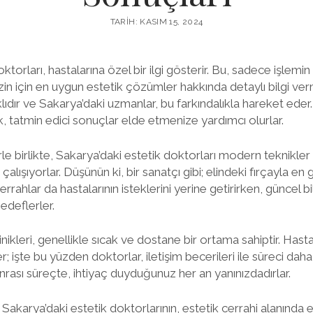
TARIH: KASIM 15, 2024
torları, hastalarına özel bir ilgi gösterir. Bu, sadece işlemin n
zin için en uygun estetik çözümler hakkında detaylı bilgi ve
rklıdır ve Sakarya’daki uzmanlar, bu farkındalıkla hareket ede
 tatmin edici sonuçlar elde etmenize yardımcı olurlar.
le birlikte, Sakarya’daki estetik doktorları modern teknikler
çalışıyorlar. Düşünün ki, bir sanatçı gibi; elindeki fırçayla en
errahlar da hastalarının isteklerini yerine getirirken, güncel bi
deflerler.
inikleri, genellikle sıcak ve dostane bir ortama sahiptir. Hasta
; işte bu yüzden doktorlar, iletişim becerileri ile süreci daha 
rası süreçte, ihtiyaç duyduğunuz her an yanınızdadırlar.
, Sakarya’daki estetik doktorlarının, estetik cerrahi alanında e