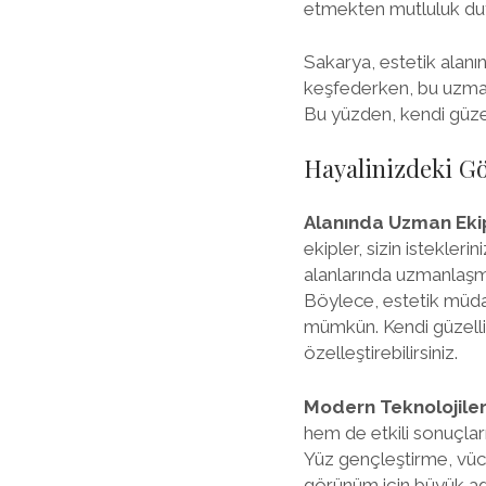
etmekten mutluluk duy
Sakarya, estetik alanın
keşfederken, bu uzmanl
Bu yüzden, kendi güzel
Hayalinizdeki G
Alanında Uzman Eki
ekipler, sizin istekleri
alanlarında uzmanlaşmış
Böylece, estetik müd
mümkün. Kendi güzellik
özelleştirebilirsiniz.
Modern Teknolojile
hem de etkili sonuçları 
Yüz gençleştirme, vüc
görünüm için büyük adım