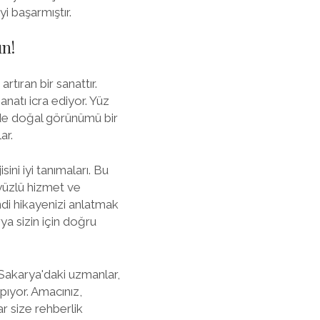
i başarmıştır.
ın!
tıran bir sanattır.
natı icra ediyor. Yüz
 de doğal görünümü bir
ar.
ini iyi tanımaları. Bu
eryüzlü hizmet ve
i hikayenizi anlatmak
ya sizin için doğru
 Sakarya'daki uzmanlar,
pıyor. Amacınız,
 size rehberlik