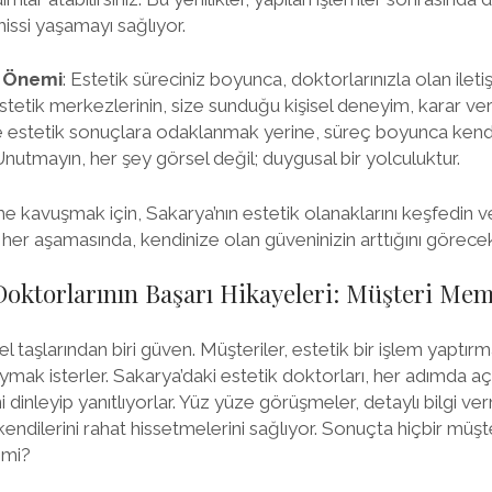
hissi yaşamayı sağlıyor.
n Önemi
: Estetik süreciniz boyunca, doktorlarınızla olan ilet
stetik merkezlerinin, size sunduğu kişisel deneyim, karar v
e estetik sonuçlara odaklanmak yerine, süreç boyunca kendiniz
Unutmayın, her şey görsel değil; duygusal bir yolculuktur.
 kavuşmak için, Sakarya’nın estetik olanaklarını keşfedin v
 her aşamasında, kendinize olan güveninizin arttığını görecek
Doktorlarının Başarı Hikayeleri: Müşteri Mem
el taşlarından biri güven. Müşteriler, estetik bir işlem yaptı
mak isterler. Sakarya’daki estetik doktorları, her adımda açı
ni dinleyip yanıtlıyorlar. Yüz yüze görüşmeler, detaylı bilgi ve
kendilerini rahat hissetmelerini sağlıyor. Sonuçta hiçbir müşter
 mi?