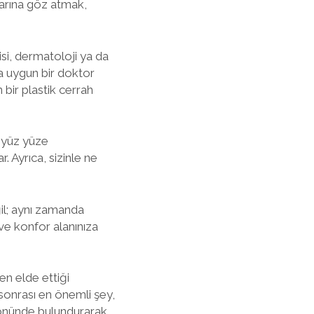
flarına göz atmak,
hisi, dermatoloji ya da
ıza uygun bir doktor
 bir plastik cerrah
k yüz yüze
. Ayrıca, sizinle ne
ğil; aynı zamanda
 ve konfor alanınıza
en elde ettiği
sonrası en önemli şey,
z önünde bulundurarak