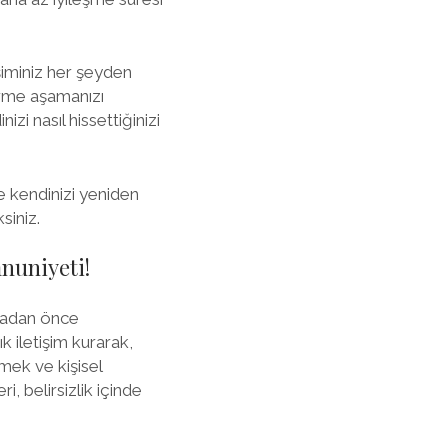
işiminiz her şeyden
erme aşamanızı
i nasıl hissettiğinizi
e kendinizi yeniden
siniz.
nuniyeti!
rmadan önce
k iletişim kurarak,
rmek ve kişisel
i, belirsizlik içinde