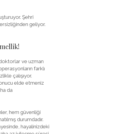
uşturuyor. Şehri
rsizliğinden geliyor.
ellik!
 doktorlar ve uzman
 operasyonların farklı
likle çalışıyor.
sonucu elde etmeniz
aha da
mler, hem güvenliği
onatılmış durumdadır.
yesinde, hayalinizdeki
daha az iyileşme süresi