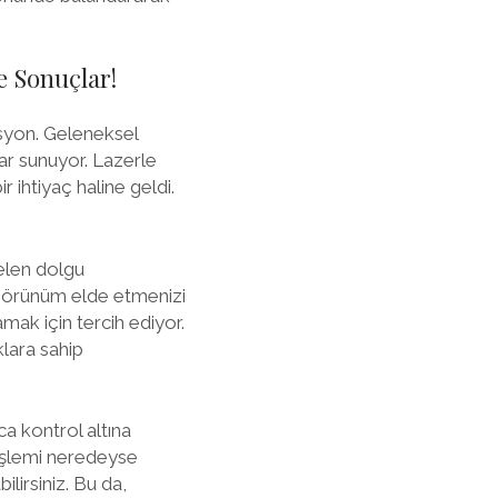
e Sonuçlar!
asyon. Geleneksel
ar sunuyor. Lazerle
 ihtiyaç haline geldi.
gelen dolgu
r görünüm elde etmenizi
mak için tercih ediyor.
lara sahip
ca kontrol altına
 işlemi neredeyse
ilirsiniz. Bu da,