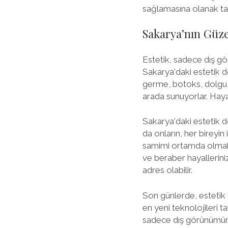
sağlamasına olanak tan
Sakarya’nın Güzel
Estetik, sadece dış gör
Sakarya'daki estetik d
germe, botoks, dolgu u
arada sunuyorlar. Haya
Sakarya'daki estetik do
da onların, her bireyin 
samimi ortamda olmak,
ve beraber hayalleriniz
adres olabilir.
Son günlerde, estetik 
en yeni teknolojileri t
sadece dış görünümünü