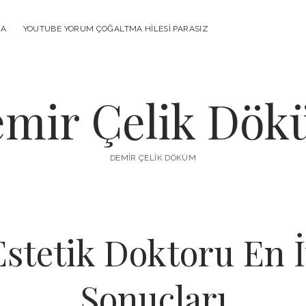
MA
YOUTUBE YORUM ÇOĞALTMA HILESI PARASIZ
mir Çelik Dö
DEMIR ÇELIK DÖKÜM
stetik Doktoru En İ
Sonuçları