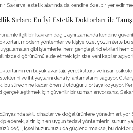
ır. Sakarya, estetik alanında da kendine özel bir yer edinmey
lik Sırları: En İyi Estetik Doktorları ile Tanış
ünümle ilgili bir kavram değil, aynı zamanda kendine güveni ar
oktorları, modern yöntemler ve kişiye özel çözümlerle bu sa
ygulamaları gibi işlemlerle, hem gençleştirici etkileri hem
llinizdeki görünümü elde etmek için size yeni kapılar açıyorl
ktorlarının en büyük avantajı, yerel kültürü ve insan psikolojis
isteklerini ve ihtiyaçlarını daha iyi anlamalarını sağlıyor. Gül
 bu sürecin ne kadar önemli olduğunu ortaya koyuyor. Kend
i gerçekleştirmek için güvenilir bir uzman arıyorsanız, Sakar
dünyasında akıllı cihazlar ve doğal ürünlere yönelim artıyor.
akip ederek, sizin için en uygun tedavi yöntemlerini sunum ya
zü değil, içsel huzurunuzu da güçlendirmekse, bu doktorlar