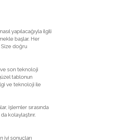
asıl yapılacağıyla ilgili
rmekle başlar. Her
r. Size doğru
 ve son teknoloji
 güzel tablonun
lgi ve teknoloji ile
lar, işlemler sırasında
da kolaylaştırır.
n iyi sonuçları