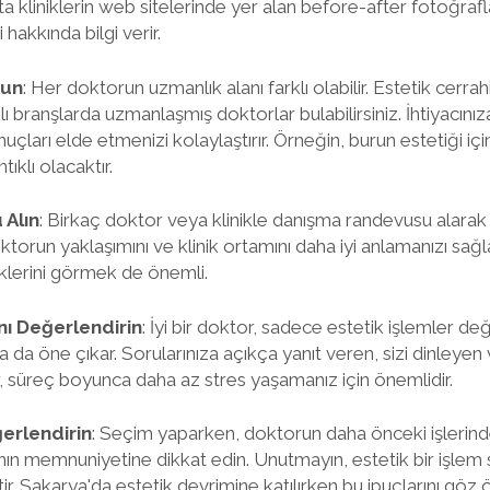
Hatta kliniklerin web sitelerinde yer alan before-after fotoğra
i hakkında bilgi verir.
run
: Her doktorun uzmanlık alanı farklı olabilir. Estetik cerra
rklı branşlarda uzmanlaşmış doktorlar bulabilirsiniz. İhtiyacın
çları elde etmenizi kolaylaştırır. Örneğin, burun estetiği için
ıklı olacaktır.
Alın
: Birkaç doktor veya klinikle danışma randevusu alara
ktorun yaklaşımını ve klinik ortamını daha iyi anlamanızı sağlar
iklerini görmek de önemli.
nı Değerlendirin
: İyi bir doktor, sadece estetik işlemler de
a da öne çıkar. Sorularınıza açıkça yanıt veren, sizi dinleyen
, süreç boyunca daha az stres yaşamanız için önemlidir.
erlendirin
: Seçim yaparken, doktorun daha önceki işlerind
nın memnuniyetine dikkat edin. Unutmayın, estetik bir işlem 
ktir. Sakarya'da estetik devrimine katılırken bu ipuçlarını gö