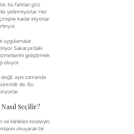
lar, bu farkları göz
ile yetinmiyorlar. Her
mişine kadar iniyorlar.
tırıyor.
tik uygulamalar
riyor. Sakarya'daki
hizmetlerini geliştirmek
ı oluyor.
n değil, aynı zamanda
sürecidir de. Bu
rıyorlar.
Nasıl Seçilir?
 ve klinikleri inceleyin.
mlarını okuyarak bir