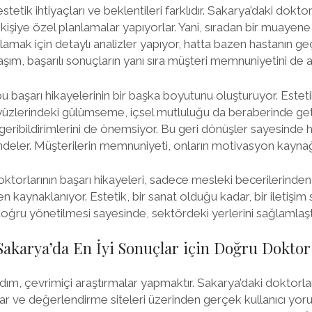
 estetik ihtiyaçları ve beklentileri farklıdır. Sakarya’daki doktor
işiye özel planlamalar yapıyorlar. Yani, sıradan bir muayene 
lamak için detaylı analizler yapıyor, hatta bazen hastanın geç
aşım, başarılı sonuçların yanı sıra müşteri memnuniyetini de ar
bu başarı hikayelerinin bir başka boyutunu oluşturuyor. Este
yüzlerindeki gülümseme, içsel mutluluğu da beraberinde geti
 geribildirimlerini de önemsiyor. Bu geri dönüşler sayesinde 
içindeler. Müşterilerin memnuniyeti, onların motivasyon kaynağ
oktorlarının başarı hikayeleri, sadece mesleki becerilerinde
 kaynaklanıyor. Estetik, bir sanat olduğu kadar, bir iletişim 
doğru yönetilmesi sayesinde, sektördeki yerlerini sağlamlaştı
Sakarya’da En İyi Sonuçlar için Doğru Doktor 
 adım, çevrimiçi araştırmalar yapmaktır. Sakarya’daki doktorları
 ve değerlendirme siteleri üzerinden gerçek kullanıcı yoru