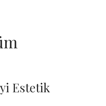
küm
yi Estetik