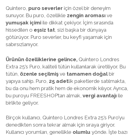
Quintero,
puro severler
için özel bir deneyim
sunuyor. Bu puro, özellikle
zengin aroması
ve
yumuşak içimi
ile dikkat çekiyor. İçim sırasında
hissedilen o
eşsiz tat
, sizi başka bir dünyaya
götürüyor. Puro severler, bu keyfi yaşamak için
sabırsızlanıyor.
Ürünün özelliklerine gelince,
Quintero Londres
Extra 25’s Puro, kaliteli tütün kullanılarak üretiliyor. Bu
tütün,
özenle seçilmiş
ve
tamamen doğal
bir
yapıya sahip. Puro,
25 adet
lik paketlerde satılmakta,
bu da onu hem pratik hem de ekonomik kılıyor. Ayrıca,
bu puroyu FREESHOP’tan almak,
vergi avantajı
ile
birlikte geliyor.
Birçok kullanıcı, Quintero Londres Extra 25’s Puro’yu
denedikten sonra tekrar almak için sıraya giriyor.
Kullanıcı yorumları, genellikle
olumlu
yönde. İşte bazı