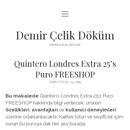
menüyü
LISTE
aç
SAYFA LISTESI
Demir Çelik Döküm
ŞIFRESIZ INSTAGRAM BEĞENI KASMA
DEMIR ÇELIK DÖKÜM
YOUTUBE YORUM ÇOĞALTMA HILESI PARASIZ
Quintero Londres Extra 25’s
Puro FREESHOP
TARIH: EYLÜL 23, 2025
Bu makalede
Quintero Londres Extra 25’s Puro
FREESHOP hakkında bilgi verilecek, ürünün
özellikleri
,
avantajları
ve
kullanıcı deneyimleri
üzerine odaklanılacaktır. Kaliteli tütün ve keyifli bir içim
sunan bu puroya dair her şey burada.