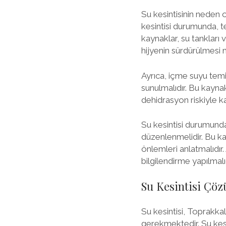
Su kesintisinin neden o
kesintisi durumunda, te
kaynaklar, su tankları 
hijyenin sürdürülmesi 
Ayrıca, içme suyu temi
sunulmalıdır. Bu kaynak
dehidrasyon riskiyle k
Su kesintisi durumunda
düzenlenmelidir. Bu ka
önlemleri anlatmalıdır
bilgilendirme yapılmalıd
Su Kesintisi Çöz
Su kesintisi, Toprakka
gerekmektedir. Su kesi