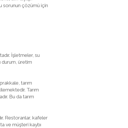
 bu sorunun çözümü için
dır. İşletmeler, su
u durum, üretim
oprakkale, tarım
kilemektedir. Tarım
dır. Bu da tarım
. Restoranlar, kafeler
kta ve müşteri kaybı