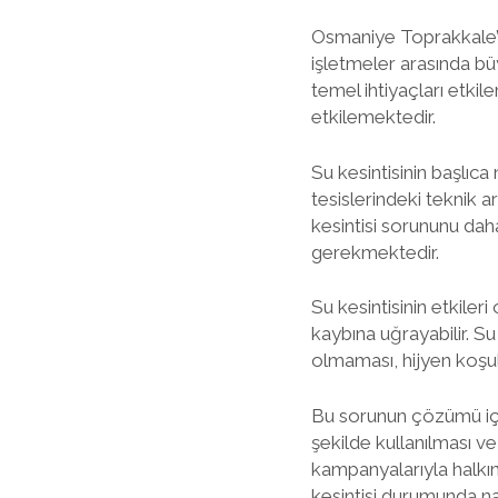
Osmaniye Toprakkale’d
işletmeler arasında büy
temel ihtiyaçları etkil
etkilemektedir.
Su kesintisinin başlıca
tesislerindeki teknik a
kesintisi sorununu dah
gerekmektedir.
Su kesintisinin etkileri
kaybına uğrayabilir. Su
olmaması, hijyen koşull
Bu sorunun çözümü için 
şekilde kullanılması v
kampanyalarıyla halkın 
kesintisi durumunda na