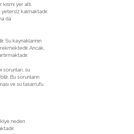
 kısmı yer altı
a yetersiz kalmaktadır.
ha da
ir. Su kaynaklarının
 gerekmektedir. Ancak,
artırmaktadır.
 sorunları, su
ilir. Bu sorunların
lması ve su tasarrufu
etkiye neden
ktadır.