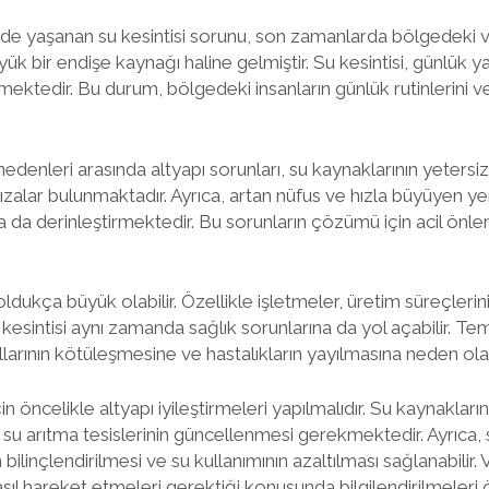
e yaşanan su kesintisi sorunu, son zamanlarda bölgedeki 
ük bir endişe kaynağı haline gelmiştir. Su kesintisi, günlük y
emektedir. Bu durum, bölgedeki insanların günlük rutinlerini v
 nedenleri arasında altyapı sorunları, su kaynaklarının yetersiz
rızalar bulunmaktadır. Ayrıca, artan nüfus ve hızla büyüyen ye
a da derinleştirmektedir. Bu sorunların çözümü için acil önle
 oldukça büyük olabilir. Özellikle işletmeler, üretim süreçlerini
 kesintisi aynı zamanda sağlık sorunlarına da yol açabilir. Te
arının kötüleşmesine ve hastalıkların yayılmasına neden olabi
öncelikle altyapı iyileştirmeleri yapılmalıdır. Su kaynakların
e su arıtma tesislerinin güncellenmesi gerekmektedir. Ayrıca, 
bilinçlendirilmesi ve su kullanımının azaltılması sağlanabilir.
sıl hareket etmeleri gerektiği konusunda bilgilendirilmeleri ö