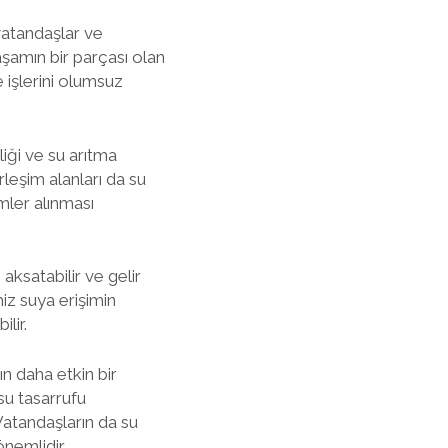
vatandaşlar ve
aşamın bir parçası olan
e işlerini olumsuz
liği ve su arıtma
rleşim alanları da su
mler alınması
 aksatabilir ve gelir
miz suya erişimin
lir.
ın daha etkin bir
su tasarrufu
 Vatandaşların da su
nemlidir.