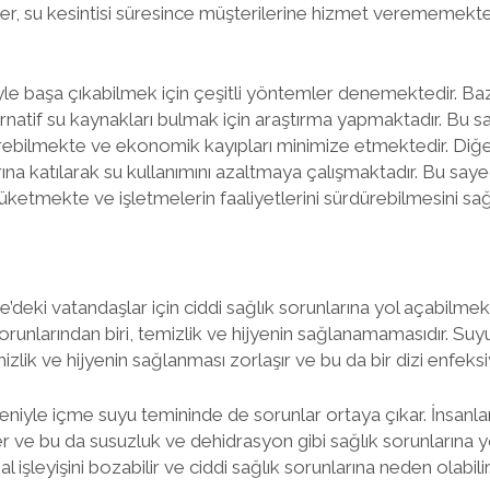
er, su kesintisi süresince müşterilerine hizmet verememekte
iyle başa çıkabilmek için çeşitli yöntemler denemektedir. Baz
ternatif su kaynakları bulmak için araştırma yapmaktadır. Bu 
rebilmekte ve ekonomik kayıpları minimize etmektedir. Diğer
na katılarak su kullanımını azaltmaya çalışmaktadır. Bu sayed
üketmekte ve işletmelerin faaliyetlerini sürdürebilmesini sa
e’deki vatandaşlar için ciddi sağlık sorunlarına yol açabilmekt
runlarından biri, temizlik ve hijyenin sağlanamamasıdır. Su
zlik ve hijyenin sağlanması zorlaşır ve bu da bir dizi enfeksiyon
edeniyle içme suyu temininde de sorunlar ortaya çıkar. İnsanl
r ve bu da susuzluk ve dehidrasyon gibi sağlık sorunlarına yo
işleyişini bozabilir ve ciddi sağlık sorunlarına neden olabilir