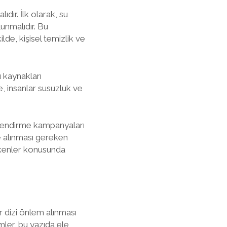
dır. İlk olarak, su
lunmalıdır. Bu
lde, kişisel temizlik ve
 kaynakları
e, insanlar susuzluk ve
gilendirme kampanyaları
e alınması gereken
ekenler konusunda
r dizi önlem alınması
mler, bu yazıda ele