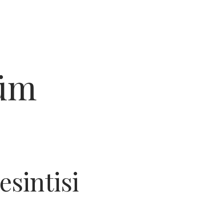
küm
sintisi