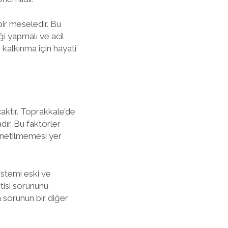
bir meseledir. Bu
ği yapmalı ve acil
 kalkınma için hayati
aktır. Toprakkale’de
dır. Bu faktörler
yönetilmemesi yer
istemi eski ve
ntisi sorununu
a sorunun bir diğer