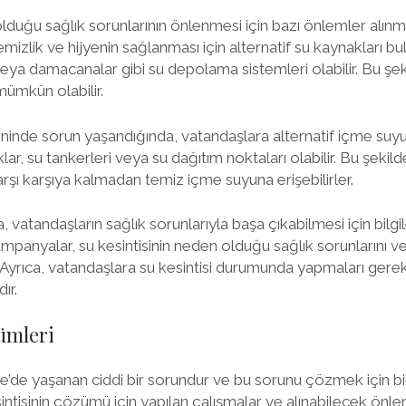
lduğu sağlık sorunlarının önlenmesi için bazı önlemler alınmalı
mizlik ve hijyenin sağlanması için alternatif su kaynakları bu
veya damacanalar gibi su depolama sistemleri olabilir. Bu şeki
mümkün olabilir.
ninde sorun yaşandığında, vatandaşlara alternatif içme suyu
lar, su tankerleri veya su dağıtım noktaları olabilir. Bu şekild
arşı karşıya kalmadan temiz içme suyuna erişebilirler.
, vatandaşların sağlık sorunlarıyla başa çıkabilmesi için bil
mpanyalar, su kesintisinin neden olduğu sağlık sorunlarını v
. Ayrıca, vatandaşlara su kesintisi durumunda yapmaları ger
ır.
ümleri
le’de yaşanan ciddi bir sorundur ve bu sorunu çözmek için bi
ntisinin çözümü için yapılan çalışmalar ve alınabilecek önle