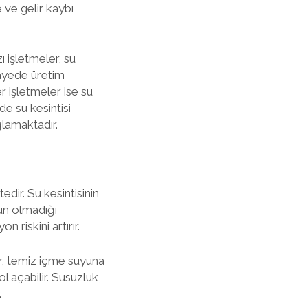
 ve gelir kaybı
ı işletmeler, su
sayede üretim
 işletmeler ise su
e su kesintisi
ğlamaktadır.
edir. Su kesintisinin
yun olmadığı
 riskini artırır.
ar, temiz içme suyuna
l açabilir. Susuzluk,
.