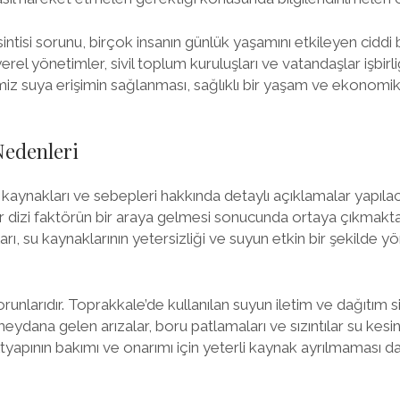
ntisi sorunu, birçok insanın günlük yaşamını etkileyen ciddi 
el yönetimler, sivil toplum kuruluşları ve vatandaşlar işbirli
miz suya erişimin sağlanması, sağlıklı bir yaşam ve ekonomik
Nedenleri
 kaynakları ve sebepleri hakkında detaylı açıklamalar yapılac
bir dizi faktörün bir araya gelmesi sonucunda ortaya çıkmakta
arı, su kaynaklarının yetersizliği ve suyun etkin bir şekilde 
orunlarıdır. Toprakkale’de kullanılan suyun iletim ve dağıtım s
meydana gelen arızalar, boru patlamaları ve sızıntılar su kesi
altyapının bakımı ve onarımı için yeterli kaynak ayrılmaması d