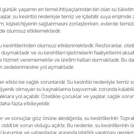
ri günlük yaşamın en temel ihtiyaçlarından biri olan su tüket
şlar, su kesintisi nedeniyle temiz ve içilebilir suya erişimde 
, kişisel hijyenin sağlanmasını zorlaştırırken, evlerde tem
i de olumsuz etkilemektedir.
u kesintilerinden olumsuz etkilenmektedir. Restoranlar, otell
 duymaktadır ve su kesintileri işletmelerin faaliyetlerini aks
re hizmet verememekte ve üretim hatları durmaktadır. Bu d
ının zedelenmesine yol açmaktadır.
ğer etkisi ise sağlık sorunlarıdır. Su kesintisi nedeniyle temiz
ijyenik olmayan su kaynaklarına başvurmak zorunda kalabilir.
ıklara yol açabilir. Özellikle çocuklar ve yaşlılar, sağlık soru
daha fazla etkileyebilir.
 ve sonuçlar göz önüne alındığında, su kesintilerinin Topra
ciddi bir sorun olduğu açıktır. Bu nedenle, su kesintilerinin
i kurumlar ve vatandaşlar arasında işbirliği yapılması gerekm