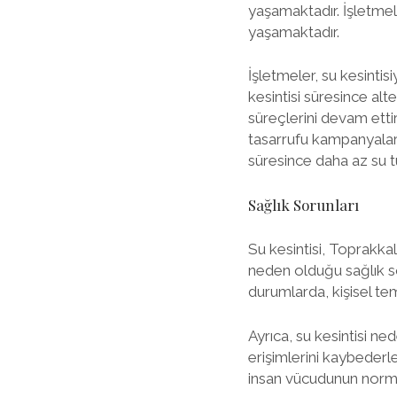
yaşamaktadır. İşletmel
yaşamaktadır.
İşletmeler, su kesintis
kesintisi süresince al
süreçlerini devam etti
tasarrufu kampanyaları
süresince daha az su t
Sağlık Sorunları
Su kesintisi, Toprakkal
neden olduğu sağlık so
durumlarda, kişisel temi
Ayrıca, su kesintisi n
erişimlerini kaybederle
insan vücudunun normal 