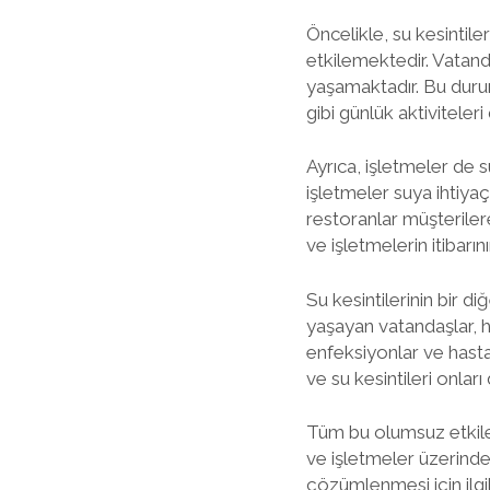
Öncelikle, su kesintile
etkilemektedir. Vatanda
yaşamaktadır. Bu durum
gibi günlük aktiviteler
Ayrıca, işletmeler de s
işletmeler suya ihtiyaç
restoranlar müşterile
ve işletmelerin itibar
Su kesintilerinin bir di
yaşayan vatandaşlar, h
enfeksiyonlar ve hastal
ve su kesintileri onları 
Tüm bu olumsuz etkiler
ve işletmeler üzerinde 
çözümlenmesi için ilgil