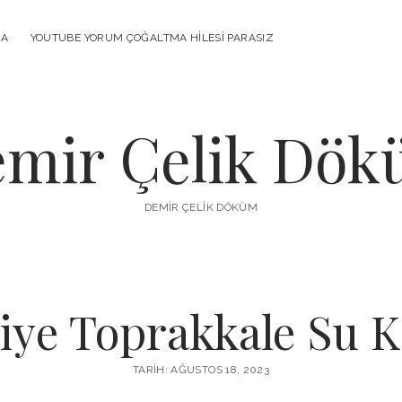
MA
YOUTUBE YORUM ÇOĞALTMA HILESI PARASIZ
mir Çelik Dö
DEMIR ÇELIK DÖKÜM
ye Toprakkale Su Ke
TARIH: AĞUSTOS 18, 2023