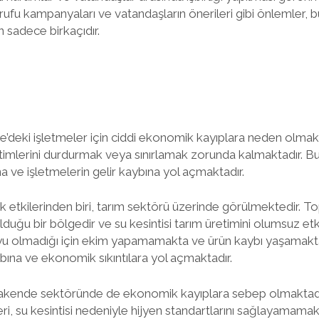
sarrufu kampanyaları ve vatandaşların önerileri gibi önlemler,
n sadece birkaçıdır.
le’deki işletmeler için ciddi ekonomik kayıplara neden olmakta
etimlerini durdurmak veya sınırlamak zorunda kalmaktadır. B
a ve işletmelerin gelir kaybına yol açmaktadır.
ük etkilerinden biri, tarım sektörü üzerinde görülmektedir. T
lduğu bir bölgedir ve su kesintisi tarım üretimini olumsuz et
uyu olmadığı için ekim yapamamakta ve ürün kaybı yaşamakta
bına ve ekonomik sıkıntılara yol açmaktadır.
perakende sektöründe de ekonomik kayıplara sebep olmaktadır
eri, su kesintisi nedeniyle hijyen standartlarını sağlayamama