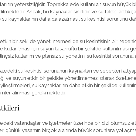
arının yetersizliğidir. Toprakkale’de kullanılan suyun büyük bir
lmektedir. Ancak, bu kaynaklar sınırlıdır ve su talebi arttıkç
su kaynaklarının daha da azalması, su kesintisi sorununu da
etkin bir şekilde yönetilmemesi de su kesintisinin bir nedenid
lde kullanılması için suyun tasarruflu bir şekilde kullanılması
ilinçsiz kullanım ve plansız su yönetimi su kesintisi sorununu 
le’deki su kesintisi sorununun kaynakları ve sebepleri altyapı
iği ve suyun etkin bir şekilde yönetilmemesi olarak özetleneb
iyileştirmeleri, su kaynaklarının daha etkin bir şekilde kullanı
emler alınması gerekmektedir.
tkileri
le’deki vatandaşlar ve işletmeler üzerinde bir dizi olumsuz 
ler, günlük yaşamın birçok alanında büyük sorunlara yol açma