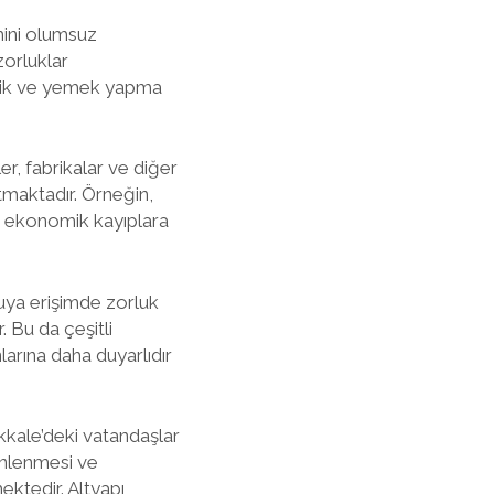
imini olumsuz
zorluklar
izlik ve yemek yapma
er, fabrikalar ve diğer
atmaktadır. Örneğin,
a ekonomik kayıplara
 suya erişimde zorluk
 Bu da çeşitli
nlarına daha duyarlıdır
kkale’deki vatandaşlar
 önlenmesi ve
ektedir. Altyapı