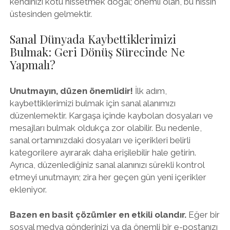
kendinizi kötü hissetmek doğal; önemli olan, bu hissin
üstesinden gelmektir.
Sanal Dünyada Kaybettiklerimizi
Bulmak: Geri Dönüş Sürecinde Ne
Yapmalı?
Unutmayın, düzen önemlidir!
İlk adım,
kaybettiklerimizi bulmak için sanal alanımızı
düzenlemektir. Kargaşa içinde kaybolan dosyaları ve
mesajları bulmak oldukça zor olabilir. Bu nedenle,
sanal ortamınızdaki dosyaları ve içerikleri belirli
kategorilere ayırarak daha erişilebilir hale getirin.
Ayrıca, düzenlediğiniz sanal alanınızı sürekli kontrol
etmeyi unutmayın; zira her geçen gün yeni içerikler
ekleniyor.
Bazen en basit çözümler en etkili olandır.
Eğer bir
sosyal medya gönderinizi ya da önemli bir e-postanızı