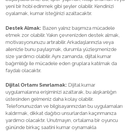
yeni bir hobi edinmek gibi şeyler olabilir. Kendinizi
oyalamak, kumar isteğinizi azaltacaktır.
Destek Almak:
Bazen yalnız başımıza mücadele
etmek zor olabilir. Yakın çevrenizden destek almak,
motivasyonunuzu artırabilir. Arkadaşlarınızla veya
ailenizle bunu paylaşmak, durumla yüzleşmenizde
size yardımcı olabilir. Aynı zamanda, dijital kumar
bağımlılığı ile mücadele eden gruplara katılmak da
faydalı olacaktır.
Dijital Ortamı Sınırlamak:
Dijital kumar
uygulamalarına erişiminizi azaltarak, bu alışkanlığın
üstesinden gelmeniz daha kolay olabilir.
Telefonunuzdan ve bilgisayarınızdan bu uygulamaları
kaldırmak, dikkat dağıtıcı unsurlardan kaçınmanıza
yardımcı olacaktır. Unutmayın, ortalama bir oyuncu
gününde birkaç saatini kumar oynamakla