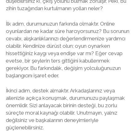
düşebilirsiniz ki, çıkış yolunu bulmak zorlaşır. Peki, bu
zihin tuzağından kurtulmanın yolları neler?
İlk adım, durumunuzun farkında olmaktır. Online
oyunlardan ne kadar süre harcıyorsunuz? Bu sorunun
cevabı, alışkanlıklarınızı değerlendirmenize yardımcı
olabilir. Kendinize dürüst olun; oyun oynarken
hissettiğiniz kaygı veya endişe var mı? Eğer cevap
evetse, bir şeylerin ters gittiğini kabullenmek
gerekiyor. Bu farkındalık, değişim yolculuğunuzun
başlangıcını işaret eder.
İkinci adım, destek almaktır. Arkadaşlarınız veya
ailenizle açıkça konuşmak, durumunuzu paylaşmak
önemlidir. Sizi anlayacak birinin desteği, bu zorlu
süreçte moral kaynağı olabilir. Unutmayın, yalnız
değilsiniz ve başkalarının deneyimleriyle
güçlenebilirsiniz.