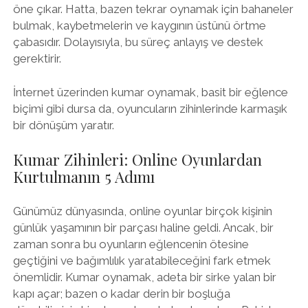
öne çıkar. Hatta, bazen tekrar oynamak için bahaneler
bulmak, kaybetmelerin ve kaygının üstünü örtme
çabasıdır. Dolayısıyla, bu süreç anlayış ve destek
gerektirir.
İnternet üzerinden kumar oynamak, basit bir eğlence
biçimi gibi dursa da, oyuncuların zihinlerinde karmaşık
bir dönüşüm yaratır.
Kumar Zihinleri: Online Oyunlardan
Kurtulmanın 5 Adımı
Günümüz dünyasında, online oyunlar birçok kişinin
günlük yaşamının bir parçası haline geldi. Ancak, bir
zaman sonra bu oyunların eğlencenin ötesine
geçtiğini ve bağımlılık yaratabileceğini fark etmek
önemlidir. Kumar oynamak, adeta bir sirke yalan bir
kapı açar; bazen o kadar derin bir boşluğa