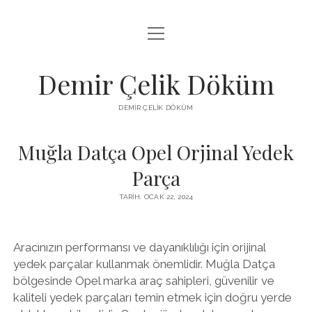
menüyü
LISTE
aç
SAYFA LISTESI
Demir Çelik Döküm
ŞIFRESIZ INSTAGRAM BEĞENI KASMA
DEMIR ÇELIK DÖKÜM
YOUTUBE YORUM ÇOĞALTMA HILESI PARASIZ
Muğla Datça Opel Orjinal Yedek
Parça
TARIH: OCAK 22, 2024
Aracınızın performansı ve dayanıklılığı için orijinal
yedek parçalar kullanmak önemlidir. Muğla Datça
bölgesinde Opel marka araç sahipleri, güvenilir ve
kaliteli yedek parçaları temin etmek için doğru yerde