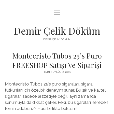
menüyü
LISTE
aç
SAYFA LISTESI
Demir Çelik Döküm
ŞIFRESIZ INSTAGRAM BEĞENI KASMA
DEMIR ÇELIK DÖKÜM
YOUTUBE YORUM ÇOĞALTMA HILESI PARASIZ
Montecristo Tubos 25’s Puro
FREESHOP Satışı Ve Siparişi
TARIH: EYLÜL 2, 2025
Montecristo Tubos 25’s puro sigaraları, sigara
tutkunları için özel bir deneyim sunar. Bu şık ve kaliteli
sigaralar, sadece lezzetiyle değil, aynı zamanda
sunumuyla da dikkat çeker. Peki, bu sigaraları nereden
temin edebiliriz? Hadi birlikte bakalım!