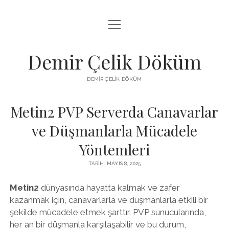
menüyü
LISTE
aç
SAYFA LISTESI
Demir Çelik Döküm
ŞIFRESIZ INSTAGRAM BEĞENI KASMA
DEMIR ÇELIK DÖKÜM
YOUTUBE YORUM ÇOĞALTMA HILESI PARASIZ
Metin2 PVP Serverda Canavarlar
ve Düşmanlarla Mücadele
Yöntemleri
TARIH: MAYIS 8, 2025
Metin2
dünyasında hayatta kalmak ve zafer
kazanmak için, canavarlarla ve düşmanlarla etkili bir
şekilde mücadele etmek şarttır. PVP sunucularında,
her an bir düşmanla karşılaşabilir ve bu durum,