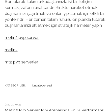
Son olarak, takım arkadaşlarınızla iyi bir iletişim
kurmak, zaferin anahtarıdır. Birlikte hareket etmek,
düşmanınızı şaşırtmak ve onları yıpratmak için etkili bir
yöntemdir. Her zaman takım ruhunu ön planda tutarak,
düşmanlarınızı alt etmek için stratejik hamleler yapın.
metin2 pvp server
metin2
mt2 pvp serverler
KATEGORILER:
Uncategorized
ÖNCEKI YAZI
Metin2 Pvp Server PvP Arenasında En İyi Performansı