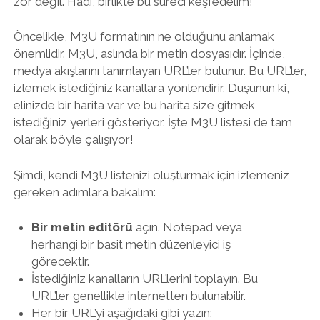
zor değil. Hadi, birlikte bu süreci keşfedelim!
Öncelikle, M3U formatının ne olduğunu anlamak
önemlidir. M3U, aslında bir metin dosyasıdır. İçinde,
medya akışlarını tanımlayan URL’ler bulunur. Bu URL’ler,
izlemek istediğiniz kanallara yönlendirir. Düşünün ki,
elinizde bir harita var ve bu harita size gitmek
istediğiniz yerleri gösteriyor. İşte M3U listesi de tam
olarak böyle çalışıyor!
Şimdi, kendi M3U listenizi oluşturmak için izlemeniz
gereken adımlara bakalım:
Bir metin editörü
açın. Notepad veya
herhangi bir basit metin düzenleyici iş
görecektir.
İstediğiniz kanalların URL’lerini toplayın. Bu
URL’ler genellikle internetten bulunabilir.
Her bir URL’yi aşağıdaki gibi yazın: