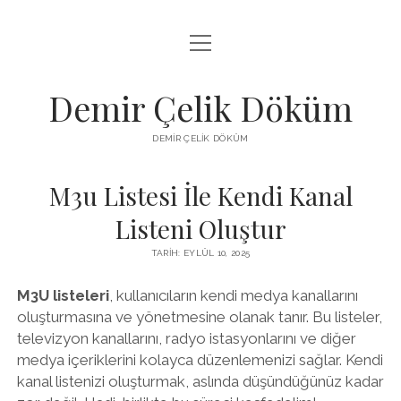
menüyü
LISTE
aç
SAYFA LISTESI
Demir Çelik Döküm
ŞIFRESIZ INSTAGRAM BEĞENI KASMA
DEMIR ÇELIK DÖKÜM
YOUTUBE YORUM ÇOĞALTMA HILESI PARASIZ
M3u Listesi İle Kendi Kanal
Listeni Oluştur
TARIH: EYLÜL 10, 2025
M3U listeleri
, kullanıcıların kendi medya kanallarını
oluşturmasına ve yönetmesine olanak tanır. Bu listeler,
televizyon kanallarını, radyo istasyonlarını ve diğer
medya içeriklerini kolayca düzenlemenizi sağlar. Kendi
kanal listenizi oluşturmak, aslında düşündüğünüz kadar