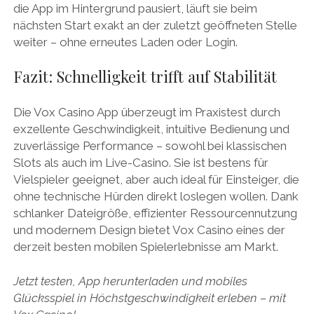
die App im Hintergrund pausiert, läuft sie beim
nächsten Start exakt an der zuletzt geöffneten Stelle
weiter – ohne erneutes Laden oder Login.
Fazit: Schnelligkeit trifft auf Stabilität
Die Vox Casino App überzeugt im Praxistest durch
exzellente Geschwindigkeit, intuitive Bedienung und
zuverlässige Performance – sowohl bei klassischen
Slots als auch im Live-Casino. Sie ist bestens für
Vielspieler geeignet, aber auch ideal für Einsteiger, die
ohne technische Hürden direkt loslegen wollen. Dank
schlanker Dateigröße, effizienter Ressourcennutzung
und modernem Design bietet Vox Casino eines der
derzeit besten mobilen Spielerlebnisse am Markt.
Jetzt testen, App herunterladen und mobiles
Glücksspiel in Höchstgeschwindigkeit erleben – mit