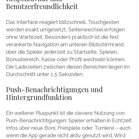
Benutzerfreundlichkeit
Das Interface reagiert blitzschnell. Touchgesten
werden exakt umgesetzt, Seitenwechsel erfolgen
ohne Wartezeit. Besonders praktisch ist die fest
verankerte Navigation am unteren Bildschirmrand,
über die Spieler jederzeit zu Startseite, Spielen,
Bonusbereich, Kasse oder Profil wechseln können.
Die Ladezeiten zwischen diesen Bereichen liegen im
Durchschnitt unter 1,5 Sekunden.
Push-Benachrichtigungen und
Hintergrundfunktion
Ein weiterer Pluspunkt ist die clevere Nutzung von
Push-Benachrichtigungen: Spieler erhalten in Echtzeit
Infos über neue Boni, Freispiele oder Turniere – auch
wenn die App gerade nicht aktiv genutzt wird. Wird