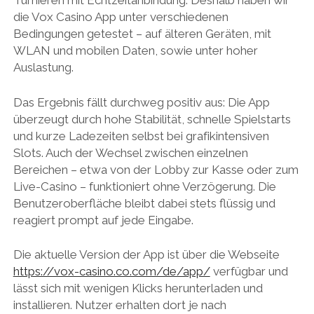
Turnieren mit Echtzeitanbindung. Deshalb haben wir
die Vox Casino App unter verschiedenen
Bedingungen getestet – auf älteren Geräten, mit
WLAN und mobilen Daten, sowie unter hoher
Auslastung.
Das Ergebnis fällt durchweg positiv aus: Die App
überzeugt durch hohe Stabilität, schnelle Spielstarts
und kurze Ladezeiten selbst bei grafikintensiven
Slots. Auch der Wechsel zwischen einzelnen
Bereichen – etwa von der Lobby zur Kasse oder zum
Live-Casino – funktioniert ohne Verzögerung. Die
Benutzeroberfläche bleibt dabei stets flüssig und
reagiert prompt auf jede Eingabe.
Die aktuelle Version der App ist über die Webseite
https://vox-casino.co.com/de/app/
verfügbar und
lässt sich mit wenigen Klicks herunterladen und
installieren. Nutzer erhalten dort je nach