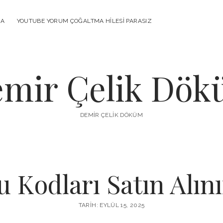
MA
YOUTUBE YORUM ÇOĞALTMA HILESI PARASIZ
mir Çelik Dö
DEMIR ÇELIK DÖKÜM
 Kodları Satın Alın
TARIH: EYLÜL 15, 2025