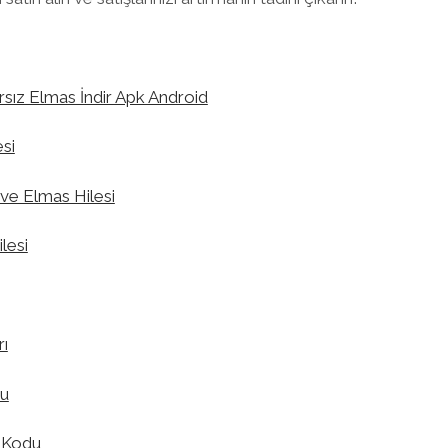
ırsız Elmas İndir Apk Android
esi
 ve Elmas Hilesi
lesi
ı
du
e Kodu