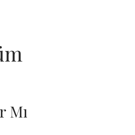
küm
ır Mı