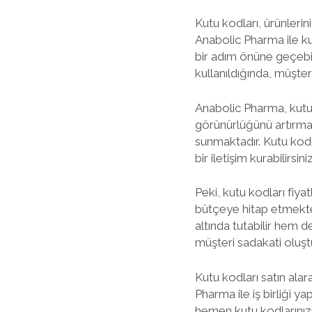
Kutu kodları, ürünlerini
Anabolic Pharma ile kut
bir adım önüne geçebili
kullanıldığında, müşteri 
Anabolic Pharma, kutu k
görünürlüğünü artırmak
sunmaktadır. Kutu kodlar
bir iletişim kurabilirsiniz
Peki, kutu kodları fiya
bütçeye hitap etmekted
altında tutabilir hem de
müşteri sadakati oluştu
Kutu kodları satın alar
Pharma ile iş birliği ya
hemen kutu kodlarınızı s