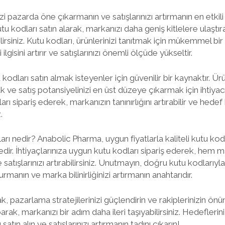
zi pazarda öne çıkarmanın ve satışlarınızı artırmanın en etkili y
u kodları satın alarak, markanızı daha geniş kitlelere ulaştırab
rsiniz. Kutu kodları, ürünlerinizi tanıtmak için mükemmel bir
ilgisini artırır ve satışlarınızı önemli ölçüde yükseltir.
odları satın almak isteyenler için güvenilir bir kaynaktır. Ürü
 ve satış potansiyelinizi en üst düzeye çıkarmak için ihtiyacı
ı sipariş ederek, markanızın tanınırlığını artırabilir ve hedef 
.
tları nedir? Anabolic Pharma, uygun fiyatlarla kaliteli kutu kod
ir. İhtiyaçlarınıza uygun kutu kodları sipariş ederek, hem mal
 satışlarınızı artırabilirsiniz. Unutmayın, doğru kutu kodlarıyla
rmanın ve marka bilinirliğinizi artırmanın anahtarıdır.
ak, pazarlama stratejilerinizi güçlendirin ve rakiplerinizin önü
parak, markanızı bir adım daha ileri taşıyabilirsiniz. Hedefleri
atın alın ve satışlarınızı artırmanın tadını çıkarın!