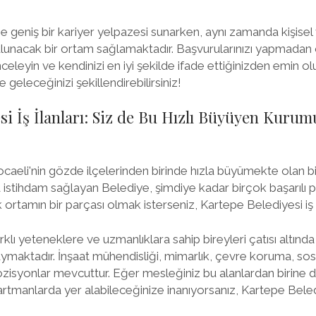
e geniş bir kariyer yelpazesi sunarken, aynı zamanda kişise
ulunacak bir ortam sağlamaktadır. Başvurularınızı yapmadan ön
inceleyin ve kendinizi en iyi şekilde ifade ettiğinizden emin o
geleceğinizi şekillendirebilirsiniz!
si İş İlanları: Siz de Bu Hızlı Büyüyen Kurum
caeli'nin gözde ilçelerinden birinde hızla büyümekte olan bi
 istihdam sağlayan Belediye, şimdiye kadar birçok başarılı p
ortamın bir parçası olmak isterseniz, Kartepe Belediyesi iş il
rklı yeteneklere ve uzmanlıklara sahip bireyleri çatısı altınd
maktadır. İnşaat mühendisliği, mimarlık, çevre koruma, sosya
 pozisyonlar mevcuttur. Eğer mesleğiniz bu alanlardan birine 
artmanlarda yer alabileceğinize inanıyorsanız, Kartepe Beledi