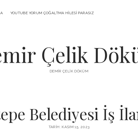
MA
YOUTUBE YORUM ÇOĞALTMA HILESI PARASIZ
mir Çelik Dö
DEMIR ÇELIK DÖKÜM
epe Belediyesi İş İla
TARIH: KASIM 15, 2023