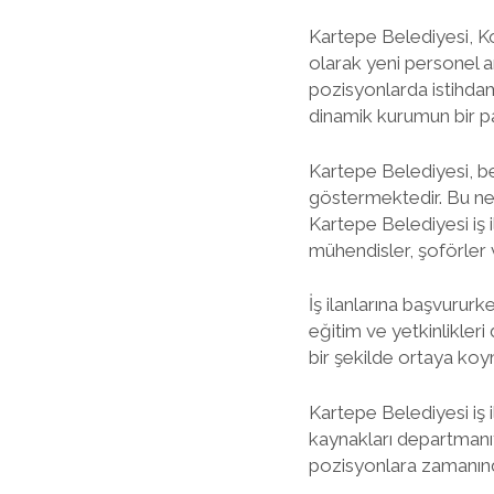
Kartepe Belediyesi, Koc
olarak yeni personel ar
pozisyonlarda istihda
dinamik kurumun bir pa
Kartepe Belediyesi, be
göstermektedir. Bu ned
Kartepe Belediyesi iş i
mühendisler, şoförler v
İş ilanlarına başvurur
eğitim ve yetkinlikler
bir şekilde ortaya koy
Kartepe Belediyesi iş 
kaynakları departmanıyl
pozisyonlara zamanınd