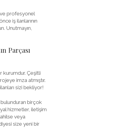
l ve profesyonel
ce iş ilanlarının
lun. Unutmayın,
un Parçası
r kurumdur. Çeşitli
rojeye imza atmıştır.
anları sizi bekliyor!
a bulunduran birçok
l hizmetler, iletişim
dahilse veya
yesi size yeni bir