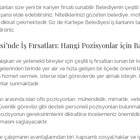
anları size yeni bir kariyer fırsatı sunabilir. Belediyenin çeşitl
nsı elde edebilirsiniz. Niteliklerinizi gözeten belediye, mot
dikkat çekmektedir. Siz de Kartepe Belediyesi iş ilanlarını t
irsiniz.
i’nde İş Fırsatları: Hangi Pozisyonlar için B
ışkan ve yetenekli bireyler için çeşitli iş fırsatları sunan bir
lerinden birinde yer alır ve hızla gelişen bir ilçede önemli b
ra hizmet vermek, isterse idari görevlerde yer almak isteyin,
onlar sunmaktadır.
rı arasında idari ofis pozisyonları, mühendislik, mimarlık, vete
güvenlik görevlisi gibi destek personeli pozisyonları bulunmak
zisyonun gereksinimlerini dikkatlice incelemeniz önemlidir
masını sağlayacaktır.
 çalışmanın avantajlarından biri, kapsamlı sosyal haklar ve i