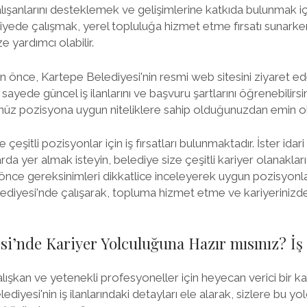
alışanlarını desteklemek ve gelişimlerine katkıda bulunmak iç
iyede çalışmak, yerel topluluğa hizmet etme fırsatı sunark
ze yardımcı olabilir.
 önce, Kartepe Belediyesi'nin resmi web sitesini ziyaret ed
 sayede güncel iş ilanlarını ve başvuru şartlarını öğrenebilirs
z pozisyona uygun niteliklere sahip olduğunuzdan emin olm
çeşitli pozisyonlar için iş fırsatları bulunmaktadır. İster idar
rda yer almak isteyin, belediye size çeşitli kariyer olanakları
ce gereksinimleri dikkatlice inceleyerek uygun pozisyonla
ediyesi'nde çalışarak, topluma hizmet etme ve kariyerinizde 
si’nde Kariyer Yolculuğuna Hazır mısınız? İş İ
ışkan ve yetenekli profesyoneller için heyecan verici bir kari
diyesi'nin iş ilanlarındaki detayları ele alarak, sizlere bu yol