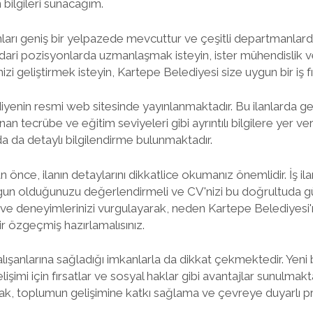
bilgileri sunacağım.
nları geniş bir yelpazede mevcuttur ve çeşitli departmanlard
r idari pozisyonlarda uzmanlaşmak isteyin, ister mühendislik 
zi geliştirmek isteyin, Kartepe Belediyesi size uygun bir iş fır
lediyenin resmi web sitesinde yayınlanmaktadır. Bu ilanlarda g
aranan tecrübe ve eğitim seviyeleri gibi ayrıntılı bilgilere yer ve
a da detaylı bilgilendirme bulunmaktadır.
ce, ilanın detaylarını dikkatlice okumanız önemlidir. İş ilan
ygun olduğunuzu değerlendirmeli ve CV'nizi bu doğrultuda gü
ve deneyimlerinizi vurgulayarak, neden Kartepe Belediyesi
bir özgeçmiş hazırlamalısınız.
lışanlarına sağladığı imkanlarla da dikkat çekmektedir. Yeni 
işimi için fırsatlar ve sosyal haklar gibi avantajlar sunulmakta
k, toplumun gelişimine katkı sağlama ve çevreye duyarlı p