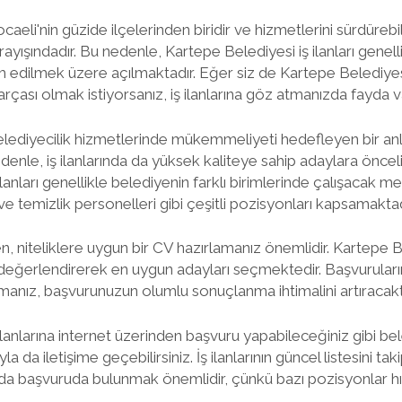
aeli'nin güzide ilçelerinden biridir ve hizmetlerini sürdürebi
ayışındadır. Bu nedenle, Kartepe Belediyesi iş ilanları genelli
m edilmek üzere açılmaktadır. Eğer siz de Kartepe Belediye
rçası olmak istiyorsanız, iş ilanlarına göz atmanızda fayda v
lediyecilik hizmetlerinde mükemmeliyeti hedefleyen bir anla
enle, iş ilanlarında da yüksek kaliteye sahip adaylara önceli
lanları genellikle belediyenin farklı birimlerinde çalışacak me
e temizlik personelleri gibi çeşitli pozisyonları kapsamaktad
ken, niteliklere uygun bir CV hazırlamanız önemlidir. Kartepe 
i değerlendirerek en uygun adayları seçmektedir. Başvuruların
manız, başvurunuzun olumlu sonuçlanma ihtimalini artıracaktı
ilanlarına internet üzerinden başvuru yapabileceğiniz gibi be
a da iletişime geçebilirsiniz. İş ilanlarının güncel listesini t
a başvuruda bulunmak önemlidir, çünkü bazı pozisyonlar hız