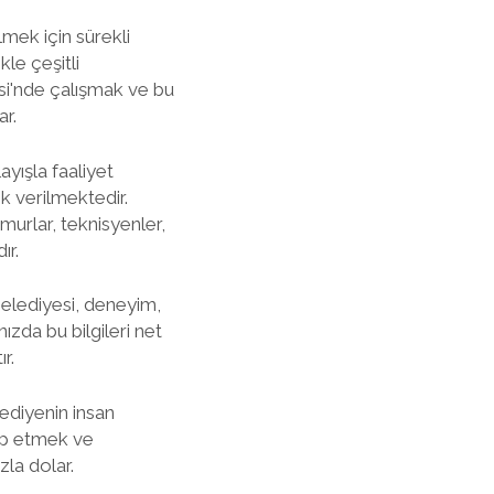
lmek için sürekli
kle çeşitli
si'nde çalışmak ve bu
ar.
yışla faaliyet
k verilmektedir.
murlar, teknisyenler,
ır.
Belediyesi, deneyim,
ızda bu bilgileri net
r.
lediyenin insan
akip etmek ve
la dolar.