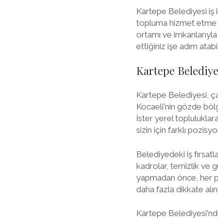
Kartepe Belediyesi iş il
topluma hizmet etme şa
ortamı ve imkanlarıyla 
ettiğiniz işe adım atabil
Kartepe Belediyes
Kartepe Belediyesi, çal
Kocaeli'nin gözde bölge
İster yerel toplulukla
sizin için farklı pozisy
Belediyedeki iş fırsatla
kadrolar, temizlik ve 
yapmadan önce, her po
daha fazla dikkate alın
Kartepe Belediyesi'nde