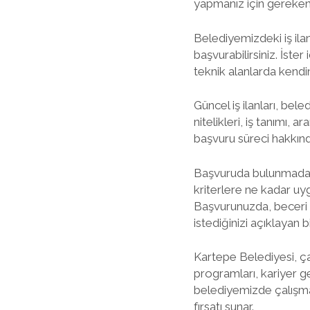
yapmanız için gereken 
Belediyemizdeki iş ila
başvurabilirsiniz. İste
teknik alanlarda kendini
Güncel iş ilanları, be
nitelikleri, iş tanımı, 
başvuru süreci hakkınd
Başvuruda bulunmadan ön
kriterlere ne kadar u
Başvurunuzda, beceri 
istediğinizi açıklayan 
Kartepe Belediyesi, ça
programları, kariyer gel
belediyemizde çalışma
fırsatı sunar.