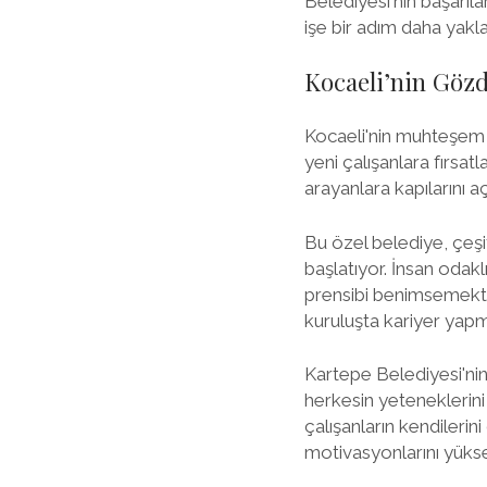
Belediyesi'nin başarıla
işe bir adım daha yakla
Kocaeli’nin Gözde
Kocaeli'nin muhteşem 
yeni çalışanlara fırsa
arayanlara kapılarını aç
Bu özel belediye, çeşi
başlatıyor. İnsan odakl
prensibi benimsemekted
kuruluşta kariyer yapma
Kartepe Belediyesi'nin
herkesin yeteneklerini 
çalışanların kendilerini
motivasyonlarını yüks