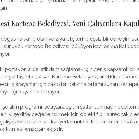
rına ortak olmak için şimdi harekete geçin ve iş ilanlarını ta
şın.
si Kartepe Belediyesi, Yeni Çalışanlara Kapıl
doğasına sahip olan ve ziyaretçilerine eşsiz bir deneyim su
tlar sunuyor. Kartepe Belediyesi, büyüyen kadrosuna katkıda
ıyor.
tli pozisyonlarda istihdam sağlamak için geniş kapsamlı bir 
ı bir yaklaşımla çalışan Kartepe Belediyesi, nitelikli personel
ir. İş arayanlar için cazip bir çalışma ortamı sunan Kartepe 
ya ilgi duyanları bekliyor.
 işe alım programı, adaylara eşit fırsatlar sunmayı hedeflem
en iyi şekilde değerlendirmek için objektif bir süreç takip e
 geliştirebilecekleri ve kariyerlerini ilerletebilecekleri fırsatla
ek tutmayı amaçlamaktadır.