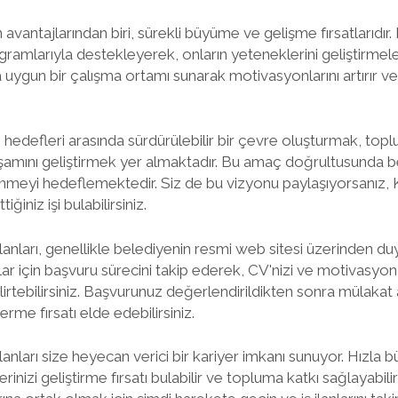
avantajlarından biri, sürekli büyüme ve gelişme fırsatlarıdır.
gramlarıyla destekleyerek, onların yeteneklerini geliştirmeler
uygun bir çalışma ortamı sunarak motivasyonlarını artırır ve ya
 hedefleri arasında sürdürülebilir bir çevre oluşturmak, toplu
amını geliştirmek yer almaktadır. Bu amaç doğrultusunda bel
lenmeyi hedeflemektedir. Siz de bu vizyonu paylaşıyorsanız,
ğiniz işi bulabilirsiniz.
lanları, genellikle belediyenin resmi web sitesi üzerinden du
nlar için başvuru sürecini takip ederek, CV'nizi ve motivas
elirtebilirsiniz. Başvurunuz değerlendirildikten sonra mülakat
erme fırsatı elde edebilirsiniz.
ilanları size heyecan verici bir kariyer imkanı sunuyor. Hızl
rinizi geliştirme fırsatı bulabilir ve topluma katkı sağlayabili