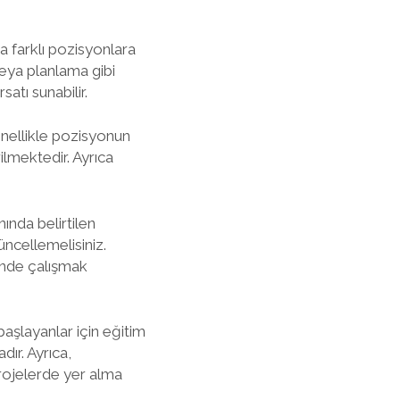
a farklı pozisyonlara
veya planlama gibi
satı sunabilir.
enellikle pozisyonun
rilmektedir. Ayrıca
ında belirtilen
ncellemelisiniz.
'nde çalışmak
başlayanlar için eğitim
dır. Ayrıca,
rojelerde yer alma