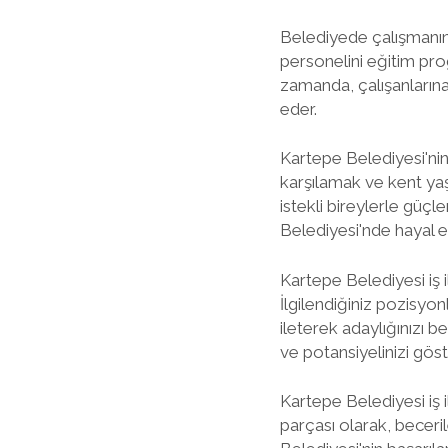
Belediyede çalışmanın 
personelini eğitim pro
zamanda, çalışanlarına 
eder.
Kartepe Belediyesi'nin
karşılamak ve kent yaş
istekli bireylerle güç
Belediyesi'nde hayal etti
Kartepe Belediyesi iş i
İlgilendiğiniz pozisyo
ileterek adaylığınızı b
ve potansiyelinizi göst
Kartepe Belediyesi iş 
parçası olarak, becerile