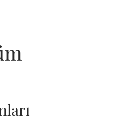
küm
nları