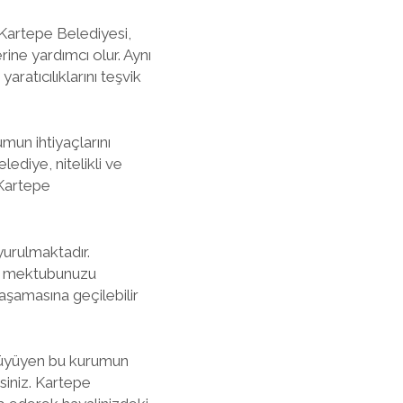
 Kartepe Belediyesi,
ine yardımcı olur. Aynı
ratıcılıklarını teşvik
mun ihtiyaçlarını
ediye, nitelikli ve
 Kartepe
yurulmaktadır.
yon mektubunuzu
 aşamasına geçilebilir
a büyüyen bu kurumun
rsiniz. Kartepe