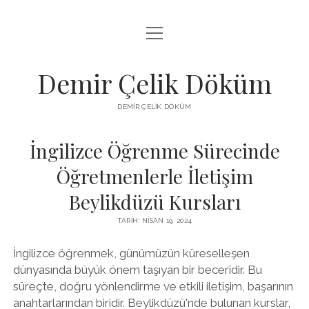
menüyü
LISTE
aç
SAYFA LISTESI
Demir Çelik Döküm
ŞIFRESIZ INSTAGRAM BEĞENI KASMA
DEMIR ÇELIK DÖKÜM
YOUTUBE YORUM ÇOĞALTMA HILESI PARASIZ
İngilizce Öğrenme Sürecinde
Öğretmenlerle İletişim
Beylikdüzü Kursları
TARIH: NISAN 19, 2024
İngilizce öğrenmek, günümüzün küreselleşen
dünyasında büyük önem taşıyan bir beceridir. Bu
süreçte, doğru yönlendirme ve etkili iletişim, başarının
anahtarlarından biridir. Beylikdüzü'nde bulunan kurslar,