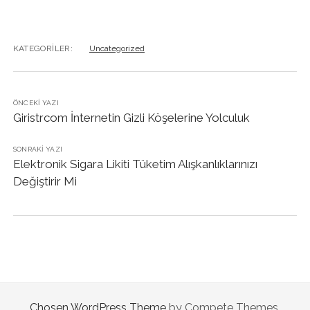
KATEGORILER:
Uncategorized
ÖNCEKI YAZI
Giristrcom İnternetin Gizli Köşelerine Yolculuk
SONRAKI YAZI
Elektronik Sigara Likiti Tüketim Alışkanlıklarınızı
Değiştirir Mi
Chosen WordPress Theme
by Compete Themes.