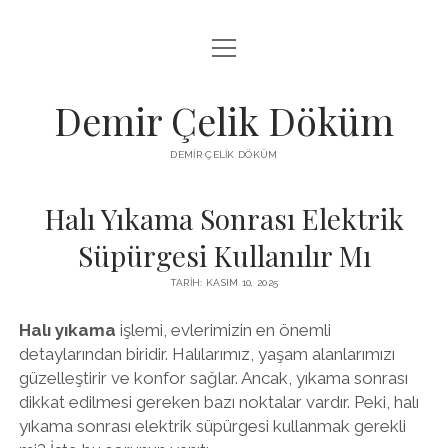
menüyü
LISTE
aç
SAYFA LISTESI
Demir Çelik Döküm
ŞIFRESIZ INSTAGRAM BEĞENI KASMA
DEMIR ÇELIK DÖKÜM
YOUTUBE YORUM ÇOĞALTMA HILESI PARASIZ
Halı Yıkama Sonrası Elektrik
Süpürgesi Kullanılır Mı
TARIH: KASIM 10, 2025
Halı yıkama
işlemi, evlerimizin en önemli
detaylarından biridir. Halılarımız, yaşam alanlarımızı
güzelleştirir ve konfor sağlar. Ancak, yıkama sonrası
dikkat edilmesi gereken bazı noktalar vardır. Peki, halı
yıkama sonrası elektrik süpürgesi kullanmak gerekli