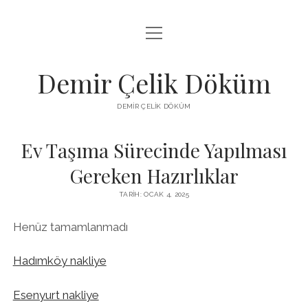
menüyü
LISTE
aç
SAYFA LISTESI
Demir Çelik Döküm
ŞIFRESIZ INSTAGRAM BEĞENI KASMA
DEMIR ÇELIK DÖKÜM
YOUTUBE YORUM ÇOĞALTMA HILESI PARASIZ
Ev Taşıma Sürecinde Yapılması
Gereken Hazırlıklar
TARIH: OCAK 4, 2025
Henüz tamamlanmadı
Hadımköy nakliye
Esenyurt nakliye