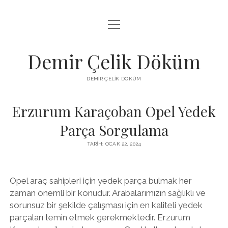
menüyü
LISTE
aç
SAYFA LISTESI
Demir Çelik Döküm
ŞIFRESIZ INSTAGRAM BEĞENI KASMA
DEMIR ÇELIK DÖKÜM
YOUTUBE YORUM ÇOĞALTMA HILESI PARASIZ
Erzurum Karaçoban Opel Yedek
Parça Sorgulama
TARIH: OCAK 22, 2024
Opel araç sahipleri için yedek parça bulmak her
zaman önemli bir konudur. Arabalarımızın sağlıklı ve
sorunsuz bir şekilde çalışması için en kaliteli yedek
parçaları temin etmek gerekmektedir. Erzurum