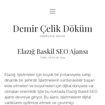
menüyü
LISTE
aç
SAYFA LISTESI
Demir Çelik Döküm
ŞIFRESIZ INSTAGRAM BEĞENI KASMA
DEMIR ÇELIK DÖKÜM
YOUTUBE YORUM ÇOĞALTMA HILESI PARASIZ
Elazığ Baskil SEO Ajansı
TARIH: OCAK 26, 2024
Elazığ, işletmeler için büyük bir potansiyele sahip
dinamik bir şehirdir. İşletmelerin sürdürülebilir başarı
elde etmeleri ve büyümeleri için dijital dünyada var
olmaları önemlidir. İşte bu noktada Elazığ Baskil SEO
ajansı devreye giriyor. Bu ajans, işletmelerin dijital
varlıklarını optimize etmek ve çevrimiçi