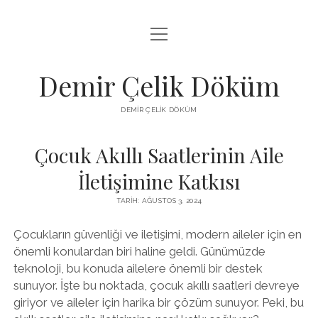
menüyü
LISTE
aç
SAYFA LISTESI
Demir Çelik Döküm
ŞIFRESIZ INSTAGRAM BEĞENI KASMA
DEMIR ÇELIK DÖKÜM
YOUTUBE YORUM ÇOĞALTMA HILESI PARASIZ
Çocuk Akıllı Saatlerinin Aile
İletişimine Katkısı
TARIH: AĞUSTOS 3, 2024
Çocukların güvenliği ve iletişimi, modern aileler için en
önemli konulardan biri haline geldi. Günümüzde
teknoloji, bu konuda ailelere önemli bir destek
sunuyor. İşte bu noktada, çocuk akıllı saatleri devreye
giriyor ve aileler için harika bir çözüm sunuyor. Peki, bu