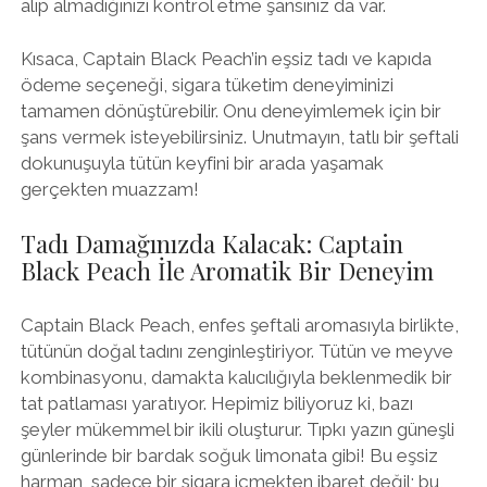
alıp almadığınızı kontrol etme şansınız da var.
Kısaca, Captain Black Peach’in eşsiz tadı ve kapıda
ödeme seçeneği, sigara tüketim deneyiminizi
tamamen dönüştürebilir. Onu deneyimlemek için bir
şans vermek isteyebilirsiniz. Unutmayın, tatlı bir şeftali
dokunuşuyla tütün keyfini bir arada yaşamak
gerçekten muazzam!
Tadı Damağınızda Kalacak: Captain
Black Peach İle Aromatik Bir Deneyim
Captain Black Peach, enfes şeftali aromasıyla birlikte,
tütünün doğal tadını zenginleştiriyor. Tütün ve meyve
kombinasyonu, damakta kalıcılığıyla beklenmedik bir
tat patlaması yaratıyor. Hepimiz biliyoruz ki, bazı
şeyler mükemmel bir ikili oluşturur. Tıpkı yazın güneşli
günlerinde bir bardak soğuk limonata gibi! Bu eşsiz
harman, sadece bir sigara içmekten ibaret değil; bu,