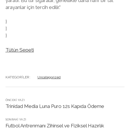
yaratır. Bu tür sigaralar, genellikle daha hafif bir tat
arayanlar için tercih edilir.”
}
]
}
Tütün Sepeti
KATEGORILER:
Uncategorized
ÖNCEKI YAZI
Trinidad Media Luna Puro 12s Kapıda Ödeme
SONRAKI YAZI
Futbol Antrenmanı Zihinsel ve Fiziksel Hazırlık