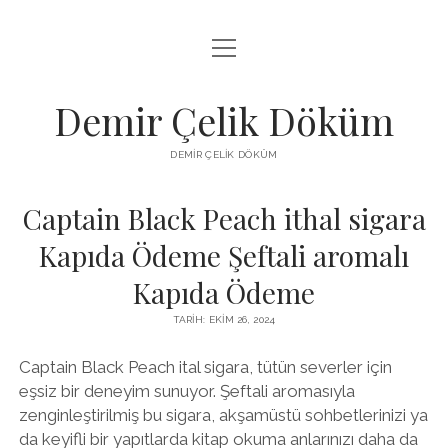
menüyü
LISTE
aç
SAYFA LISTESI
Demir Çelik Döküm
ŞIFRESIZ INSTAGRAM BEĞENI KASMA
DEMIR ÇELIK DÖKÜM
YOUTUBE YORUM ÇOĞALTMA HILESI PARASIZ
Captain Black Peach ithal sigara
Kapıda Ödeme Şeftali aromalı
Kapıda Ödeme
TARIH: EKIM 26, 2024
Captain Black Peach ital sigara, tütün severler için
eşsiz bir deneyim sunuyor. Şeftali aromasıyla
zenginleştirilmiş bu sigara, akşamüstü sohbetlerinizi ya
da keyifli bir yapıtlarda kitap okuma anlarınızı daha da