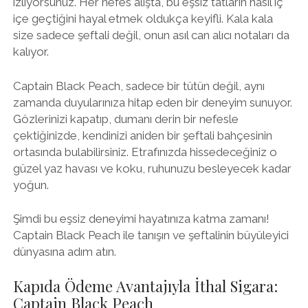
izliyorsunuz. Her nefes alışta, bu eşsiz tatların nasıl iç
içe geçtiğini hayal etmek oldukça keyifli. Kala kala
size sadece şeftali değil, onun asıl can alıcı notaları da
kalıyor.
Captain Black Peach, sadece bir tütün değil, aynı
zamanda duyularınıza hitap eden bir deneyim sunuyor.
Gözlerinizi kapatıp, dumanı derin bir nefesle
çektiğinizde, kendinizi aniden bir şeftali bahçesinin
ortasında bulabilirsiniz. Etrafınızda hissedeceğiniz o
güzel yaz havası ve koku, ruhunuzu besleyecek kadar
yoğun.
Şimdi bu eşsiz deneyimi hayatınıza katma zamanı!
Captain Black Peach ile tanışın ve şeftalinin büyüleyici
dünyasına adım atın.
Kapıda Ödeme Avantajıyla İthal Sigara:
Captain Black Peach