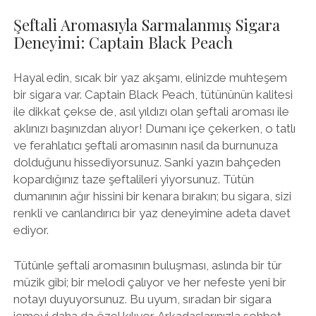
Şeftali Aromasıyla Sarmalanmış Sigara
Deneyimi: Captain Black Peach
Hayal edin, sıcak bir yaz akşamı, elinizde muhteşem
bir sigara var. Captain Black Peach, tütününün kalitesi
ile dikkat çekse de, asıl yıldızı olan şeftali aroması ile
aklınızı başınızdan alıyor! Dumanı içe çekerken, o tatlı
ve ferahlatıcı şeftali aromasının nasıl da burnunuza
dolduğunu hissediyorsunuz. Sanki yazın bahçeden
kopardığınız taze şeftalileri yiyorsunuz. Tütün
dumanının ağır hissini bir kenara bırakın; bu sigara, sizi
renkli ve canlandırıcı bir yaz deneyimine adeta davet
ediyor.
Tütünle şeftali aromasının buluşması, aslında bir tür
müzik gibi; bir melodi çalıyor ve her nefeste yeni bir
notayı duyuyorsunuz. Bu uyum, sıradan bir sigara
içmeyi daha da özel kılıyor. Arkadaşlarınızla sohbet