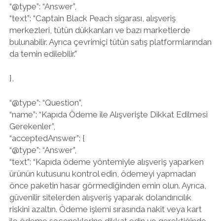
“@type”: “Answer”,
“text”: “Captain Black Peach sigarası, alışveriş
merkezleri, tütün dükkanları ve bazı marketlerde
bulunabilir. Ayrıca çevrimiçi tütün satış platformlarından
da temin edilebilir.”
},
“@type”: “Question”,
“name”: “Kapıda Ödeme ile Alışverişte Dikkat Edilmesi
Gerekenler”,
“acceptedAnswer”: {
“@type”: “Answer”,
“text”: “Kapıda ödeme yöntemiyle alışveriş yaparken
ürünün kutusunu kontrol edin, ödemeyi yapmadan
önce paketin hasar görmediğinden emin olun. Ayrıca,
güvenilir sitelerden alışveriş yaparak dolandırıcılık
riskini azaltın. Ödeme işlemi sırasında nakit veya kart
ile ödeme seçeneklerine dikkat edin ve gerektiğinde