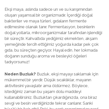
Ekşi maya, aslında sadece un ve su karışımından
oluşan yaşamsal bir organizmadır. İçerdiği doğal
bakteriler ve maya türleri, gıdaların fermente
edilmesine olanak tanır. Fermentasyon, besinlerin
doğal yollarla, mikroorganizmalar tarafından işlendiği
bir süreçtir. Kahvaltıda yediğimiz ekmekten, akşam
yemeğinde tercih ettiğimiz yoğurda kadar pek çok
gıda, bu süreçten geçiyor. Hayal edin, her lokmada
doğanın sunduğu aroma ve besleyici öğeleri
tadıyorsunuz!
Neden Buzluk?
Buzluk, ekşi mayayı saklamak için
mükemmel bir yerdir. Düşük sıcaklıklar, mayanın
aktivitesini yavaşlatır ama öldürmez. Böylece,
istediğiniz zaman bu yaşam dolu maddeyi
kullanabilirsiniz. Buzluktan çıkardığınızda, ona biraz
sevgi ve besin verdiğinizde tekrar canlanır. Sanki
büyülü bir iksir gibi! Peki, bu canlı organizmaları nasıl