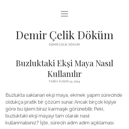
menüyü
LISTE
aç
SAYFA LISTESI
Demir Çelik Döküm
ŞIFRESIZ INSTAGRAM BEĞENI KASMA
DEMIR ÇELIK DÖKÜM
YOUTUBE YORUM ÇOĞALTMA HILESI PARASIZ
Buzluktaki Ekşi Maya Nasıl
Kullanılır
TARIH: KASIM 15, 2024
Buzlukta saklanan ekşi maya, ekmek yapım sürecinde
oldukça pratik bir çözüm sunar. Ancak birçok kişiye
göre bu işlem biraz karmaşık görünebilir. Peki,
buzluktaki ekşi mayayı tam olarak nasıl
kullanmalısınız? İşte, sürecin adım adım açıklaması.