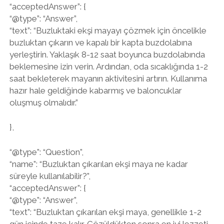
“acceptedAnswer”: {
“@type”: “Answer”,
“text”: “Buzluktaki ekşi mayayı çözmek için öncelikle
buzluktan çıkarın ve kapalı bir kapta buzdolabına
yerleştirin. Yaklaşık 8-12 saat boyunca buzdolabında
beklemesine izin verin. Ardından, oda sıcaklığında 1-2
saat bekleterek mayanın aktivitesini artırın. Kullanıma
hazır hale geldiğinde kabarmış ve baloncuklar
oluşmuş olmalıdır.”
},
“@type”: “Question”,
“name”: “Buzluktan çıkarılan ekşi maya ne kadar
süreyle kullanılabilir?”,
“acceptedAnswer”: {
“@type”: “Answer”,
“text”: “Buzluktan çıkarılan ekşi maya, genellikle 1-2
gün içinde taze kalır. Çözüldükten sonra en iyi lezzeti