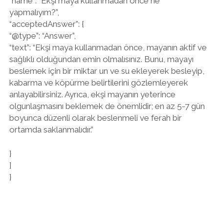
“name”: “Ekşi maya kullanmadan önce ne
yapmalıyım?”,
“acceptedAnswer”: {
“@type”: “Answer”,
“text”: “Ekşi maya kullanmadan önce, mayanın aktif ve
sağlıklı olduğundan emin olmalısınız. Bunu, mayayı
beslemek için bir miktar un ve su ekleyerek besleyip,
kabarma ve köpürme belirtilerini gözlemleyerek
anlayabilirsiniz. Ayrıca, ekşi mayanın yeterince
olgunlaşmasını beklemek de önemlidir; en az 5-7 gün
boyunca düzenli olarak beslenmeli ve ferah bir
ortamda saklanmalıdır.”
}
]
}