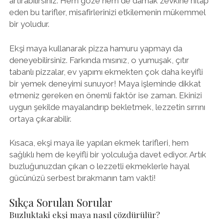
artırabilirsiniz. Hem göze hem de damak zevkine hitap
eden bu tarifler, misafirlerinizi etkilemenin mükemmel
bir yoludur.
Ekşi maya kullanarak pizza hamuru yapmayı da
deneyebilirsiniz. Farkında mısınız, o yumuşak, çıtır
tabanlı pizzalar, ev yapımı ekmekten çok daha keyifli
bir yemek deneyimi sunuyor! Maya işleminde dikkat
etmeniz gereken en önemli faktör ise zaman. Ekinizi
uygun şekilde mayalandırıp bekletmek, lezzetin sırrını
ortaya çıkarabilir.
Kısaca, ekşi maya ile yapılan ekmek tarifleri, hem
sağlıklı hem de keyifli bir yolculuğa davet ediyor. Artık
buzluğunuzdan çıkan o lezzetli ekmeklerle hayal
gücünüzü serbest bırakmanın tam vakti!
Sıkça Sorulan Sorular
Buzluktaki ekşi maya nasıl çözdürülür?