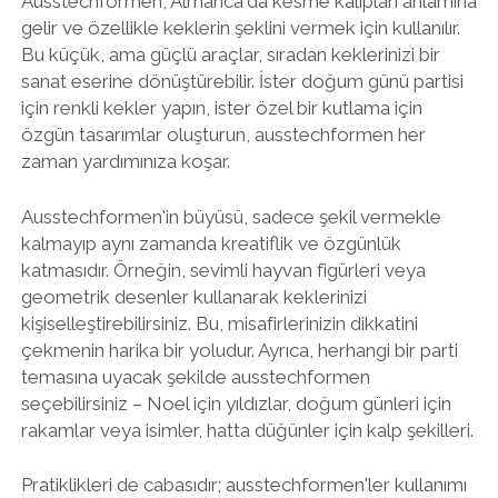
Ausstechformen, Almanca'da kesme kalıpları anlamına
gelir ve özellikle keklerin şeklini vermek için kullanılır.
Bu küçük, ama güçlü araçlar, sıradan keklerinizi bir
sanat eserine dönüştürebilir. İster doğum günü partisi
için renkli kekler yapın, ister özel bir kutlama için
özgün tasarımlar oluşturun, ausstechformen her
zaman yardımınıza koşar.
Ausstechformen'in büyüsü, sadece şekil vermekle
kalmayıp aynı zamanda kreatiflik ve özgünlük
katmasıdır. Örneğin, sevimli hayvan figürleri veya
geometrik desenler kullanarak keklerinizi
kişiselleştirebilirsiniz. Bu, misafirlerinizin dikkatini
çekmenin harika bir yoludur. Ayrıca, herhangi bir parti
temasına uyacak şekilde ausstechformen
seçebilirsiniz – Noel için yıldızlar, doğum günleri için
rakamlar veya isimler, hatta düğünler için kalp şekilleri.
Pratiklikleri de cabasıdır; ausstechformen'ler kullanımı