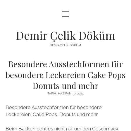
menüyü
LISTE
aç
SAYFA LISTESI
Demir Çelik Döküm
ŞIFRESIZ INSTAGRAM BEĞENI KASMA
DEMIR ÇELIK DÖKÜM
YOUTUBE YORUM ÇOĞALTMA HILESI PARASIZ
Besondere Ausstechformen für
besondere Leckereien Cake Pops
Donuts und mehr
TARIH: HAZIRAN 30, 2024
Besondere Ausstechformen für besondere
Leckereien: Cake Pops, Donuts und mehr
Beim Backen geht es nicht nur um den Geschmack,