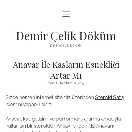
menüyü
LISTE
aç
SAYFA LISTESI
Demir Çelik Döküm
ŞIFRESIZ INSTAGRAM BEĞENI KASMA
DEMIR ÇELIK DÖKÜM
YOUTUBE YORUM ÇOĞALTMA HILESI PARASIZ
Anavar İle Kasların Esnekliği
Artar Mı
TARIH: HAZIRAN 21, 2025
Sizde hemen internet sitemiz üzerinden
Steroid Satış
işlemini yapabilirsiniz.
Anavar, kas gelişimi ve performans artırma amacıyla
kullanılan bir steroiddir. Ancak, birçok kişi Anavar’ın