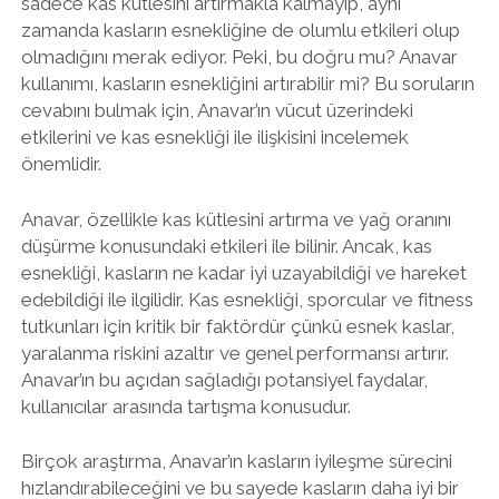
sadece kas kütlesini artırmakla kalmayıp, aynı
zamanda kasların esnekliğine de olumlu etkileri olup
olmadığını merak ediyor. Peki, bu doğru mu? Anavar
kullanımı, kasların esnekliğini artırabilir mi? Bu soruların
cevabını bulmak için, Anavar’ın vücut üzerindeki
etkilerini ve kas esnekliği ile ilişkisini incelemek
önemlidir.
Anavar, özellikle kas kütlesini artırma ve yağ oranını
düşürme konusundaki etkileri ile bilinir. Ancak, kas
esnekliği, kasların ne kadar iyi uzayabildiği ve hareket
edebildiği ile ilgilidir. Kas esnekliği, sporcular ve fitness
tutkunları için kritik bir faktördür çünkü esnek kaslar,
yaralanma riskini azaltır ve genel performansı artırır.
Anavar’ın bu açıdan sağladığı potansiyel faydalar,
kullanıcılar arasında tartışma konusudur.
Birçok araştırma, Anavar’ın kasların iyileşme sürecini
hızlandırabileceğini ve bu sayede kasların daha iyi bir