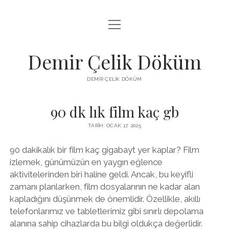
menüyü
LISTE
aç
SAYFA LISTESI
Demir Çelik Döküm
ŞIFRESIZ INSTAGRAM BEĞENI KASMA
DEMIR ÇELIK DÖKÜM
YOUTUBE YORUM ÇOĞALTMA HILESI PARASIZ
90 dk lık film kaç gb
TARIH: OCAK 17, 2025
90 dakikalık bir film kaç gigabayt yer kaplar? Film
izlemek, günümüzün en yaygın eğlence
aktivitelerinden biri haline geldi. Ancak, bu keyifli
zamanı planlarken, film dosyalarının ne kadar alan
kapladığını düşünmek de önemlidir. Özellikle, akıllı
telefonlarımız ve tabletlerimiz gibi sınırlı depolama
alanına sahip cihazlarda bu bilgi oldukça değerlidir.